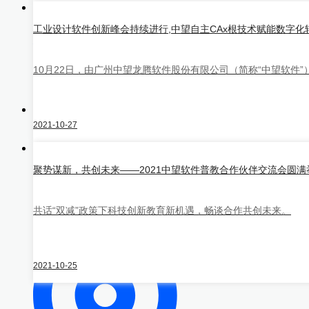
中望三维几何
工业设计软件创新峰会持续进行,中望自主CAx根技术赋能数字化
建模内核
更多
10月22日，由广州中望龙腾软件股份有限公司（简称“中望软件”
3D One
教学实训软件
CAD/CAM/CAE软件教育版
博超产
品
隆迪产品
第三方应用
解决方案
2021-10-27
行业解决方案
聚势谋新，共创未来——2021中望软件普教合作伙伴交流会圆满
共话“双减”政策下科技创新教育新机遇，畅谈合作共创未来。
2021-10-25