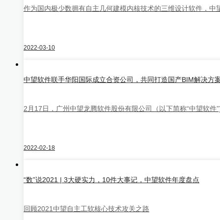
作为国内极少数拥有自主几何建模内核技术的三维设计软件，中望3
中望地理信息CAD
2022-03-10
中望Plant
中望软件联手华阳国际成立合资公司，共同打造国产BIM解决方
2月17日，广州中望龙腾软件股份有限公司（以下简称“中望软件”
NEW
中望CAD个人版
2022-02-18
中望3D+
设计/仿真/制造/协同一体化
“数”说2021 | 3大硬实力，10件大事记，中望软件年度盘点
回顾2021中望自主工软核心技术攻关之路