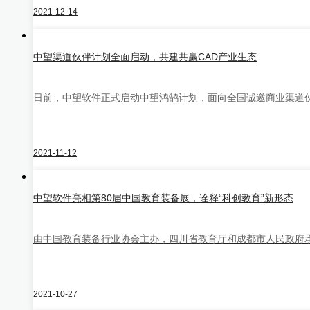
中望仿真
2021-12-14
中望渠道伙伴计划全面启动，共建共赢CAD产业生态
日前，中望软件正式启动中望鸿鹄计划，面向全国诚邀商业渠道伙
中望CAM
2021-11-12
中望软件亮相第80届中国教育装备展，诠释“科创教育”新形态
由中国教育装备行业协会主办，四川省教育厅和成都市人民政府承办的“
中望Teammate
查看全部产品
2021-10-27
购买咨询