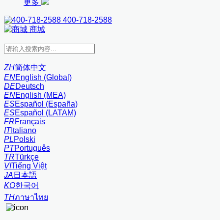
更多
400-718-2588
商城
ZH
简体中文
EN
English (Global)
DE
Deutsch
EN
English (MEA)
ES
Español (España)
ES
Español (LATAM)
FR
Français
IT
Italiano
PL
Polski
PT
Português
TR
Türkçe
VI
Tiếng Việt
JA
日本語
KO
한국어
TH
ภาษาไทย