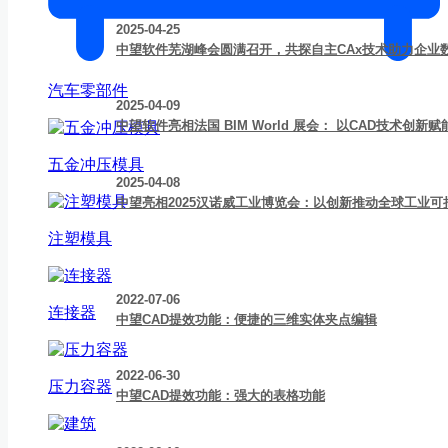
2025-04-25
中望软件芜湖峰会圆满召开，共探自主CAx技术助力企业
汽车零部件
2025-04-09
中望软件亮相法国 BIM World 展会： 以CAD技术创
五金冲压模具
2025-04-08
中望亮相2025汉诺威工业博览会：以创新推动全球工业可
注塑模具
2022-07-06
连接器
中望CAD提效功能：便捷的三维实体夹点编辑
2022-06-30
压力容器
中望CAD提效功能：强大的表格功能