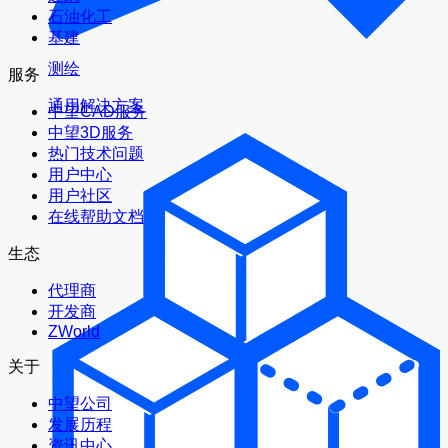
石油化工
基建
测绘
服务
通用解决方案
中望CAD服务
中望3D服务
热门技术问题
用户中心
用户社区
在线帮助文档
生态
代理商
开发商
ZWorld
关于
中望公司
发展历程
资讯中心