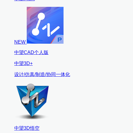
NEW
中望CAD个人版
中望3D+
设计/仿真/制造/协同一体化
中望3D悟空