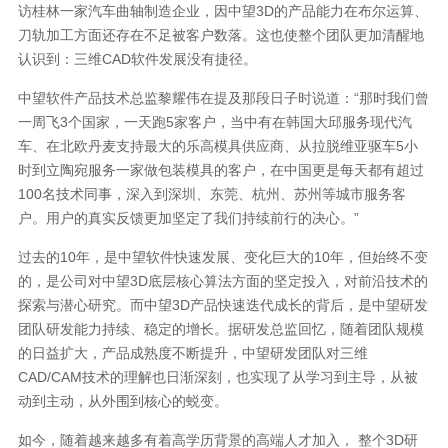
访桂林一家汽车曲轴制造企业，因中望3D的产品能力在布尔运算、
刀轨加工方面还存在不足被客户数落。这也使整个团队更加清醒地
认识到：三维CAD软件发展没有捷径。
中望软件产品技术总监黎耀伟在提及那段日子时说道：“那时我们曾
一周飞3个国家，一天跑5家客户，当中有在韩国大邱服务现代汽
车、在北欧丹麦支持最大的乐高模具供应商、从拉脱维亚驱车5小
时到立陶宛服务一家做包装模具的客户，在中国更是每天都有超过
100名技术同事，深入到深圳、东莞、杭州、苏州等城市服务客
户。用户的真实反馈更加坚定了我们持续前行的决心。”
过去的10年，是中望软件快速发展、变化巨大的10年，但始终不变
的，是公司对中望3D底层核心算法方面的坚定投入，对前沿技术的
探索与潜心研究。而中望3D产品快速迭代成长的背后，是中望研发
团队研发能力持续、稳定的增长。据研发总监回忆，随着团队规模
的日益扩大，产品成熟度不断提升，中望研发团队对三维
CAD/CAM技术的理解也日渐深刻，也实现了从学习到主导，从被
动到主动，从外围到核心的蜕变。
如今，随着越来越多有着高学历背景的高端人才加入， 整个3D研