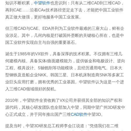
知识不断积累，
中望软件
也意识到：只有从二维CAD到三维CAD，
再到CAE……沿着CAx技术路径坚定走下去，才能把中国工业软件
真正做大做强，更好地服务中国工业发展。
但三维CAD与CAE、EDA并列为工业软件最难的三座大山，鲜有企
业涉足。其中，几何内核是打破国外垄断的关键核心所在，也是中
国工业软件实现自主与自强的重要基石。
诞生于1985年的VX软件，具备深厚的技术积累。不仅拥有三维几
何建模内核、具备实体/曲面建模能力，提供钣金和电极设计、逆向
工程、模具设计、5轴铣削等功能模块，且经历通用电气、日本大
型钢铁及造船企业NKK、韩国三星、日本机床制造商SNK等多家工
业巨头应用打磨，拥有优秀的工业基因。中望软件认为这是一个进
入三维CAD领域很好的契机。
2010年，中望软件全资收购了VX公司并获得其全部的知识产权和
源代码，其核心研发团队也全部加入中望，同期中望广州3D研发中
心正式成立，并于同年推出国产三维
CAD软件
中望3D。
提及当时，中望3D研发总工程师李会江说道：“凭借我们在二维