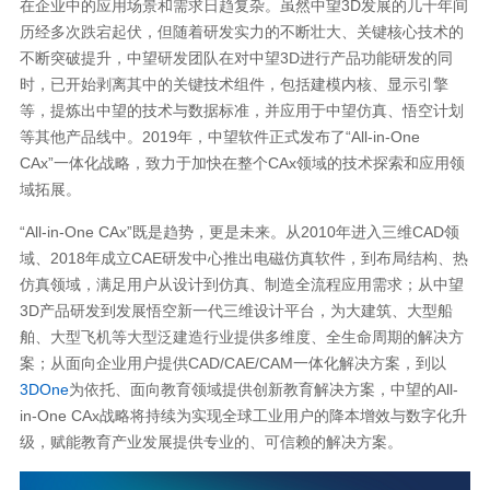
在企业中的应用场景和需求日趋复杂。虽然中望3D发展的几十年间
历经多次跌宕起伏，但随着研发实力的不断壮大、关键核心技术的
不断突破提升，中望研发团队在对中望3D进行产品功能研发的同
时，已开始剥离其中的关键技术组件，包括建模内核、显示引擎
等，提炼出中望的技术与数据标准，并应用于中望仿真、悟空计划
等其他产品线中。2019年，中望软件正式发布了“All-in-One
CAx”一体化战略，致力于加快在整个CAx领域的技术探索和应用领
域拓展。
“All-in-One CAx”既是趋势，更是未来。从2010年进入三维CAD领
域、2018年成立CAE研发中心推出电磁仿真软件，到布局结构、热
仿真领域，满足用户从设计到仿真、制造全流程应用需求；从中望
3D产品研发到发展悟空新一代三维设计平台，为大建筑、大型船
舶、大型飞机等大型泛建造行业提供多维度、全生命周期的解决方
案；从面向企业用户提供CAD/CAE/CAM一体化解决方案，到以
3DOne
为依托、面向教育领域提供创新教育解决方案，中望的All-
in-One CAx战略将持续为实现全球工业用户的降本增效与数字化升
级，赋能教育产业发展提供专业的、可信赖的解决方案。