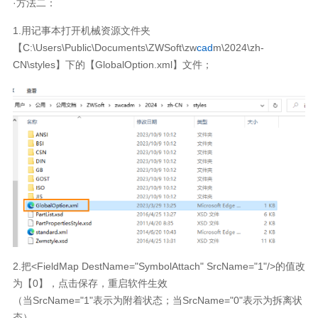
·方法二：
1.用记事本打开机械资源文件夹
【C:\Users\Public\Documents\ZWSoft\zw
cad
m\2024\zh-
CN\styles】下的【GlobalOption.xml】文件；
2.把<FieldMap DestName="SymbolAttach" SrcName="1"/>的值改
为【0】，点击保存，重启软件生效
（当SrcName="1"表示为附着状态；当SrcName="0"表示为拆离状
态）