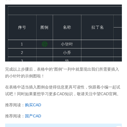
完成以上步骤后，表格中的“图例”一列中就显现出我们所需要插入
的小针叶的示例图啦！
在表格中适当插入图例会使得信息更具可读性，快跟着小编一起试
试吧！同时如果要想学习更多
CAD
知识，敬请关注中望
CAD
官网。
推荐阅读：
购买
CAD
推荐阅读：
国产
CAD