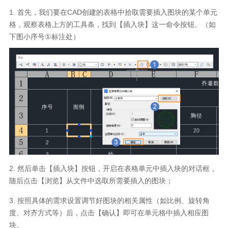
1.
首先，我们要在
CAD
创建的表格中拾取需要插入图块的某个单元
格，观察表格上方的工具条，找到【插入块】这一命令按钮。（如
下图小序号
①
标注处）
2.
然后单击【插入块】按钮，开启在表格单元中插入块的对话框，
随后点击【浏览】从文件中选取所需要插入的图块；
3.
按照具体的需求设置调节好图块的相关属性（如比例、旋转角
度、对齐方式等）后，点击【确认】即可在单元格中插入相应图
块。