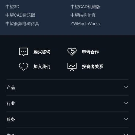
中望3D
中望CAD机械版
中望CAD建筑版
中望结构仿真
中望低频电磁仿真
ZWMeshWorks
申请合作
购买咨询
加入我们
投资者关系
产品
行业
服务