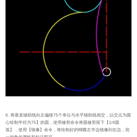
6. 将垂直辅助线向左偏移75个单位与水平辅助线相交，以交点为圆
心绘制半径为75】的圆，使用修剪命令将圆修剪留下【1/4圆
弧】，使用【镜像】命令，将绘制好的蝴蝶左半边镜像到右边，统