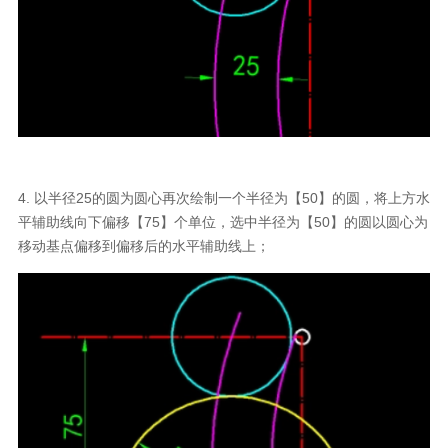
4. 以半径25的圆为圆心再次绘制一个半径为【50】的圆，将上方水
平辅助线向下偏移【75】个单位，选中半径为【50】的圆以圆心为
移动基点偏移到偏移后的水平辅助线上；