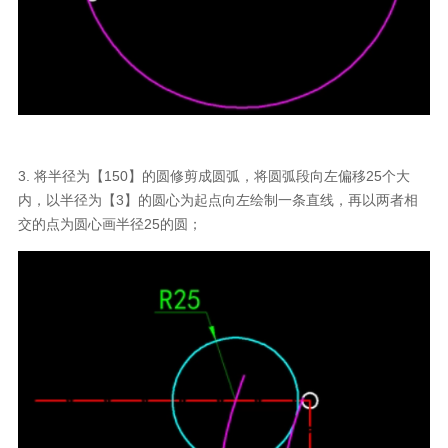
3. 将半径为【150】的圆修剪成圆弧，将圆弧段向左偏移25个大
内，以半径为【3】的圆心为起点向左绘制一条直线，再以两者相
交的点为圆心画半径25的圆；