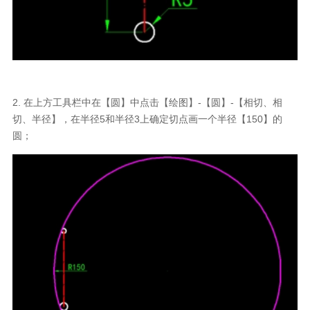
2. 在上方工具栏中在【圆】中点击【绘图】-【圆】-【相切、相
切、半径】，在半径5和半径3上确定切点画一个半径【150】的
圆；