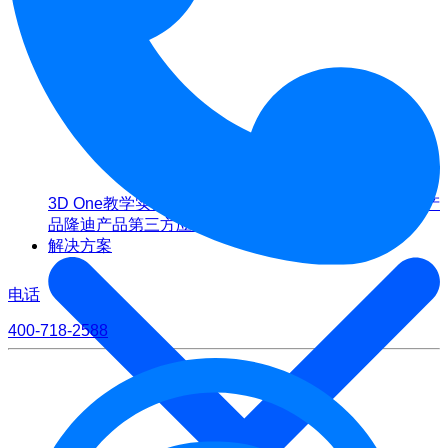
3D One
教学实训软件
CAD/CAM/CAE软件教育版
博超产
品
隆迪产品
第三方应用
解决方案
电话
400-718-2588