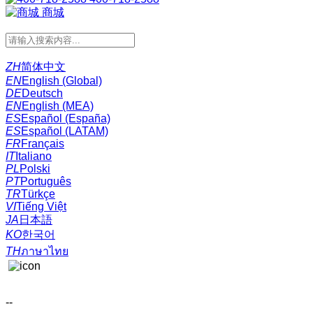
商城
ZH
简体中文
EN
English (Global)
DE
Deutsch
EN
English (MEA)
ES
Español (España)
ES
Español (LATAM)
FR
Français
IT
Italiano
PL
Polski
PT
Português
TR
Türkçe
VI
Tiếng Việt
JA
日本語
KO
한국어
TH
ภาษาไทย
--