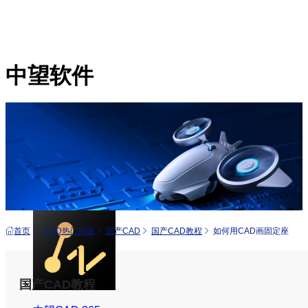
中望软件
产品
中望CAD+
从工具到平台 打造行业解决方案
首页
CAD热门问题
国产CAD
国产CAD教程
如何用CAD画固定座
国产CAD教程