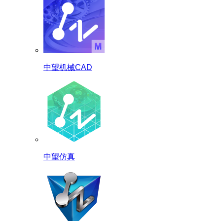
中望机械CAD
中望仿真