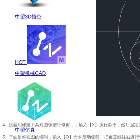
中望3D悟空
HOT
中望机械CAD
4.
接着用修建工具对图像进行修剪，，输入【
X
】执行命令，然后固定
中望仿真
5.
下面是仰视图的编辑，输入【
O
】命令启动偏移，把垂直线往右进行