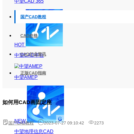
中望CAD 365
国产CAD教程
CAD价格
HOT
CAD行业资讯
中望CAD平台
正版CAD指南
中望AMEP
如何用CAD画固定座
NEW
国产CAD教程
2023-07-27 09:10:42
2273
中望地理信息CAD