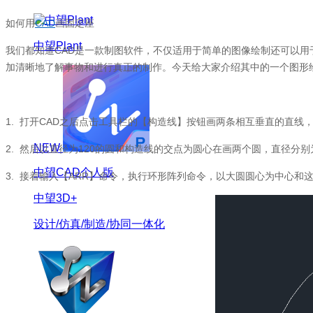
如何用
CAD
画固定座
中望Plant
我们都知道
CAD
是一款制图软件，不仅适用于简单的图像绘制还可以用
加清晰地了解事物和进行真正的制作。今天给大家介绍其中的一个图形
1.
打开
CAD
之后点击工具栏的【构造线】按钮画两条相互垂直的直线
NEW
2.
然后以直径为
120
的圆和构造线的交点为圆心在画两个圆，直径分别
中望CAD个人版
3.
接着输入【
ARR
】命令，执行环形阵列命令，以大圆圆心为中心和
中望3D+
设计/仿真/制造/协同一体化