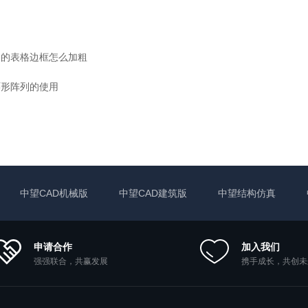
中的表格边框怎么加粗
环形阵列的使用
中望CAD机械版
中望CAD建筑版
中望结构仿真
申请合作
加入我们
强强联合，共赢发展
携手成长，共创未