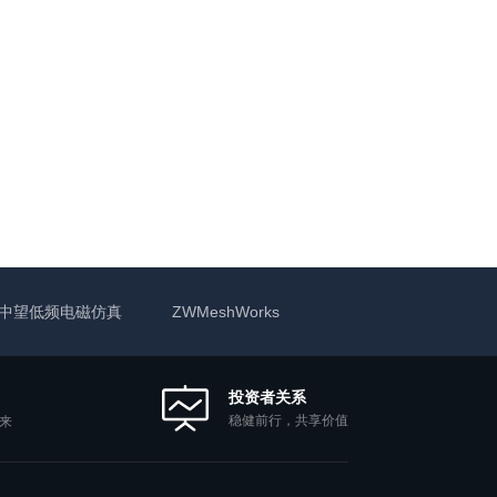
中望低频电磁仿真
ZWMeshWorks
投资者关系
稳健前行，共享价值
来