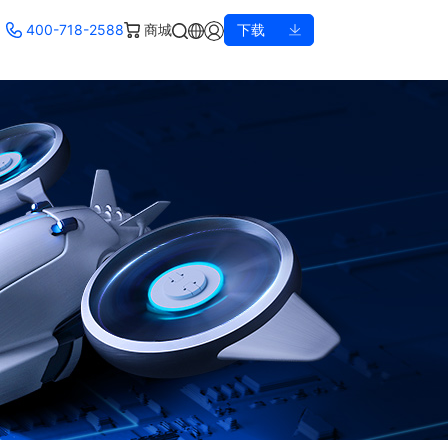
400-718-2588
商城
下载