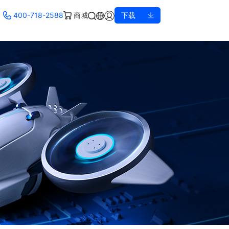
400-718-2588
商城
下载