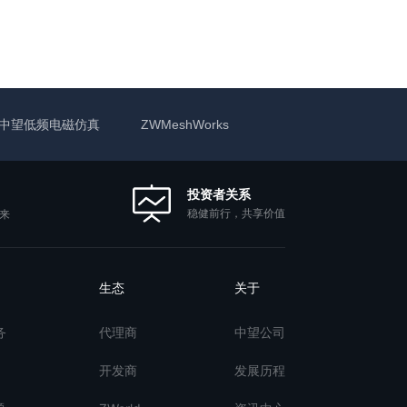
中望低频电磁仿真
ZWMeshWorks
投资者关系
稳健前行，共享价值
来
生态
关于
务
代理商
中望公司
开发商
发展历程