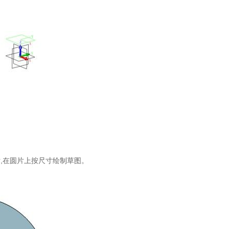
片,在圆片上按尺寸绘制草图。