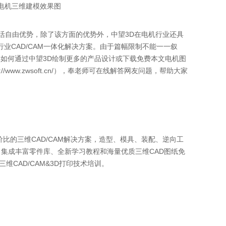
效果图
自由优势，除了该方面的优势外，中望3D在电机行业还具
业CAD/CAM一体化解决方案。由于篇幅限制不能一一叙
解如何通过中望3D绘制更多的产品设计或下载免费本文电机图
//www.zwsoft.cn/），奉老师可在线解答网友问题，帮助大家
价比的三维CAD/CAM解决方案，造型、模具、装配、逆向工
集成丰富零件库、全新学习教程和海量优质三维CAD图纸免
CAD/CAM&3D打印技术培训。