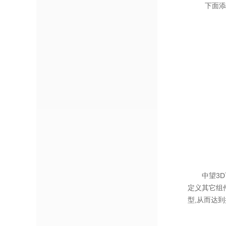
下面添加零
中望3D可
定义其它组
型,从而达