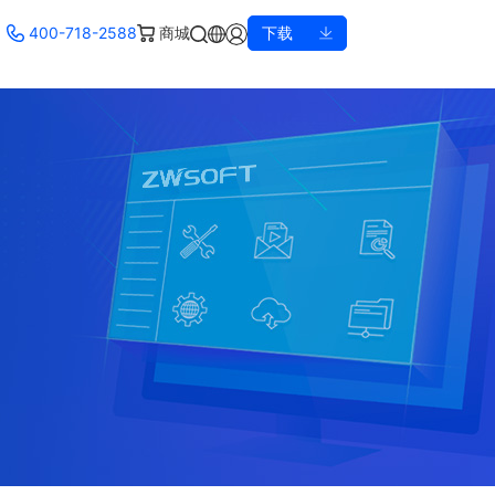
400-718-2588
商城
下载