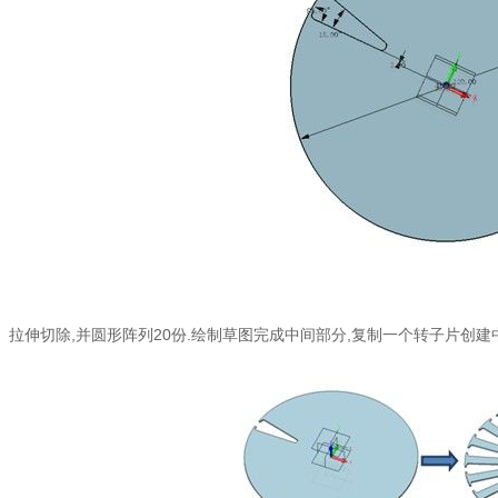
伸切除,并圆形阵列20份.绘制草图完成中间部分,复制一个转子片创建