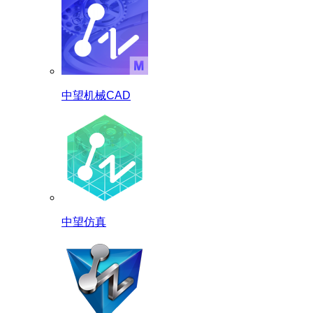
中望机械CAD
中望仿真