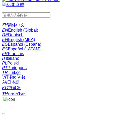
商城
ZH
简体中文
EN
English (Global)
DE
Deutsch
EN
English (MEA)
ES
Español (España)
ES
Español (LATAM)
FR
Français
IT
Italiano
PL
Polski
PT
Português
TR
Türkçe
VI
Tiếng Việt
JA
日本語
KO
한국어
TH
ภาษาไทย
--