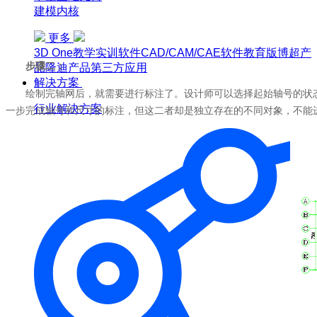
建模内核
更多
3D One
教学实训软件
CAD/CAM/CAE软件教育版
博超产
步骤二：
品
隆迪产品
第三方应用
解决方案
绘制完轴网后，就需要进行标注了。设计师可以选择起始轴号的状
行业解决方案
一步完成轴号和尺寸的标注，但这二者却是独立存在的不同对象，不能