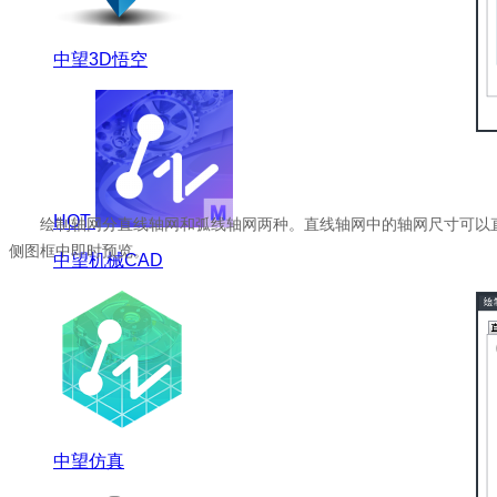
中望3D悟空
HOT
绘制轴网分直线轴网和弧线轴网两种。直线轴网中的轴网尺寸可以
侧图框中即时预览。
中望机械CAD
中望仿真