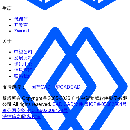
生态
代理商
信创
开发商
ZWorld
关于
中望公司
发展历程
资讯中心
信息查询
联系我们
友情链接：
国产CAD
中望CAD
CAD
版权所有 Copyright © 2005-2026 广州中望龙腾软件股份有限
公司 All rights reserved.
CAD
CAD软件
粤ICP备05082564号
粤公网安备 44010602008424号
法律信息
|
隐私政策
|