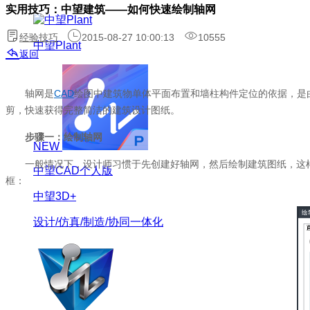
实用技巧：中望建筑——如何快速绘制轴网
经验技巧
2015-08-27 10:00:13
10555
中望Plant
返回
轴网是
CAD
绘图中建筑物单体平面布置和墙柱构件定位的依据，是
剪，快速获得完整简洁的建筑设计图纸。
步骤一：绘制轴网
NEW
一般情况下，设计师习惯于先创建好轴网，然后绘制建筑图纸，这样有
中望CAD个人版
框：
中望3D+
设计/仿真/制造/协同一体化