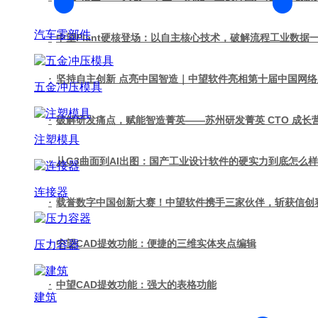
汽车零部件
·
中望Plant硬核登场：以自主核心技术，破解流程工业数据
·
坚持自主创新 点亮中国智造｜中望软件亮相第十届中国网
五金冲压模具
·
破解研发痛点，赋能智造菁英——苏州研发菁英 CTO 成
注塑模具
·
从G3曲面到AI出图：国产工业设计软件的硬实力到底怎么
连接器
·
载誉数字中国创新大赛！中望软件携手三家伙伴，斩获信创
·
中望CAD提效功能：便捷的三维实体夹点编辑
压力容器
·
中望CAD提效功能：强大的表格功能
建筑