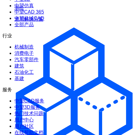
中望仿真
测绘
中望CAD 365
中望机械CAD
通用解决方案
全部产品
行业
机械制造
消费电子
汽车零部件
建筑
石油化工
基建
服务
中望CAD服务
中望3D服务
热门技术问题
用户中心
用户社区
在线帮助文档