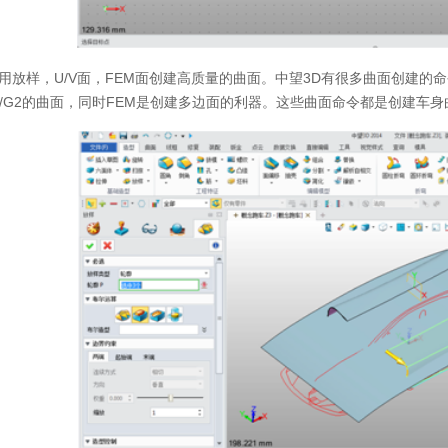
放样，U/V面，FEM面创建高质量的曲面。中望3D有很多曲面创建的命
1/G2的曲面，同时FEM是创建多边面的利器。这些曲面命令都是创建车