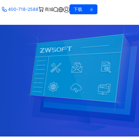
400-718-2588
商城
下载