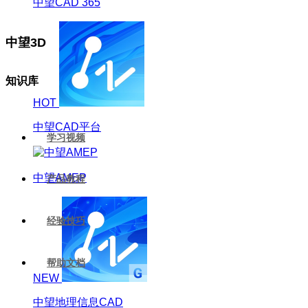
中望CAD 365
中望3D
知识库
HOT
中望CAD平台
学习视频
中望AMEP
产品教程
经验技巧
帮助文档
NEW
中望地理信息CAD