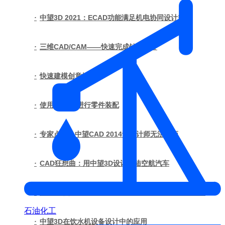
·
中望3D 2021：ECAD功能满足机电协同设计需求
·
三维CAD/CAM——快速完成钻头设计
·
快速建模创意插座
·
使用中望3D进行零件装配
·
专家点评：中望CAD 2014让设计师无法抗拒
·
CAD狂想曲：用中望3D设计海陆空航汽车
·
【3D亮点】中望3D平行铣削功能，曲面加工精准高效
石油化工
·
中望3D在饮水机设备设计中的应用