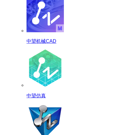
中望机械CAD
中望仿真