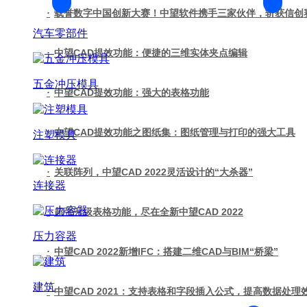
·
载誉数字中国创新大赛！中望软件携手三家伙伴，斩获信创
汽车零部件
·
中望CAD提效功能：便捷的三维实体夹点编辑
五金冲压模具
·
中望CAD提效功能：强大的表格功能
·
中望CAD提效功能之图纸集：图纸管理与打印的强大工具
注塑模具
·
关联阵列，中望CAD 2022灵活设计的“大杀器”
连接器
·
超强升级表格功能，尽在全新中望CAD 2022
压力容器
·
中望CAD 2022新增IFC：搭建二维CAD与BIM“桥梁”
建筑
·
中望CAD 2021：支持表格和字段插入公式，提高数据处理