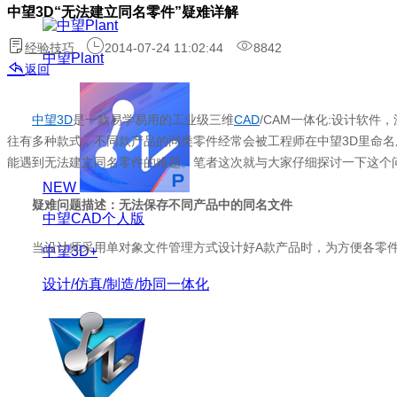
中望3D“无法建立同名零件”疑难详解
经验技巧
2014-07-24 11:02:44
8842
中望Plant
返回
中望3D
是一款易学易用的工业级三维
CAD
/CAM一体化:设计软
往有多种款式，不同款产品的同类零件经常会被工程师在中望3D里命名
能遇到无法建立同名零件的难题。笔者这次就与大家仔细探讨一下这个
NEW
疑难问题描述：无法保存不同产品中的同名文件
中望CAD个人版
当设计师采用单对象文件管理方式设计好A款产品时，为方便各零件的
中望3D+
设计/仿真/制造/协同一体化