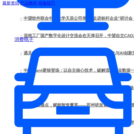
最新资讯
产品教程
经验技巧
·
中望软件联合中国化学天辰公司举办“走进标杆企业”研讨会
·
流程工厂国产数字化设计交流会在天津召开，中望自主CA
消费电子
·
遇见“悟空”· AI共创！中望3D赋能工业设计国产化与AI创新
·
中望Plant硬核登场：以自主核心技术，破解流程工业数据
·
坚持自主创新 点亮中国智造｜中望软件亮相第十届中国网
·
破解研发痛点，赋能智造菁英——苏州研发菁英 CTO 成
·
从G3曲面到AI出图：国产工业设计软件的硬实力到底怎么