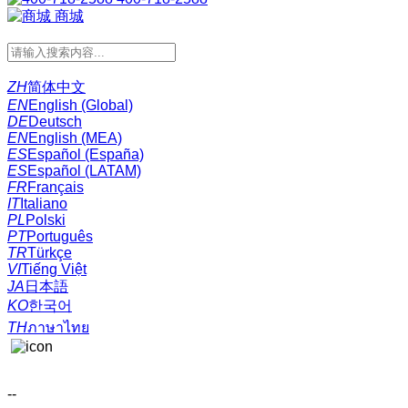
商城
ZH
简体中文
EN
English (Global)
DE
Deutsch
EN
English (MEA)
ES
Español (España)
ES
Español (LATAM)
FR
Français
IT
Italiano
PL
Polski
PT
Português
TR
Türkçe
VI
Tiếng Việt
JA
日本語
KO
한국어
TH
ภาษาไทย
--