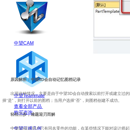
中望CAM
原因解析：中望3D会自动记忆图档记录
出现这种情况，主要是由于中望3D会自动搜索以前打开或建立过的图
中望Teammate
择“是”，则打开以前的图档；当用户选择“否”，则图档创建不成功。
查看全部产品
购买咨询
轻松三步，难题迎刃而解
中望3D提示用户已有同名零件的功能，在某些情况下能对设计师起
中望三维几何