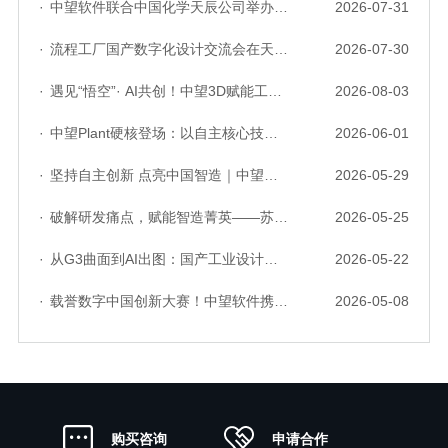
·
中望软件联合中国化学天辰公司举办“走进标杆企业”研讨会，共探流程工业数字化创新实践
2026-07-31
·
流程工厂国产数字化设计交流会在天津召开，中望自主CAD底座助力行业数字化转型实践获广泛关注
2026-07-30
·
遇见“悟空”· AI共创！中望3D赋能工业设计国产化与AI创新升级
2026-08-03
·
中望Plant硬核登场：以自主核心技术，破解流程工业数据一致性与协同困境
2026-06-01
·
坚持自主创新 点亮中国智造｜中望软件亮相第十届中国网络版权保护与发展大会
2026-05-29
·
破解研发痛点，赋能智造菁英——苏州研发菁英 CTO 成长营暨高级人才认证启动会圆满落幕
2026-05-25
·
从G3曲面到AI出图：国产工业设计软件的硬实力到底怎么样了？
2026-05-22
·
载誉数字中国创新大赛！中望软件携手三家伙伴，斩获信创赛道多项大奖
2026-05-08
申请合作
购买咨询