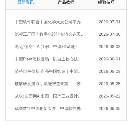
最新资讯
产品教程
经验技巧
·
中望软件联合中国化学天辰公司举办“走进标杆企业”研讨会，共探流程工业数字化创新实践
2026-07-31
·
流程工厂国产数字化设计交流会在天津召开，中望自主CAD底座助力行业数字化转型实践获广泛关注
2026-07-30
·
遇见“悟空”· AI共创！中望3D赋能工业设计国产化与AI创新升级
2026-08-03
·
中望Plant硬核登场：以自主核心技术，破解流程工业数据一致性与协同困境
2026-06-01
·
坚持自主创新 点亮中国智造｜中望软件亮相第十届中国网络版权保护与发展大会
2026-05-29
·
破解研发痛点，赋能智造菁英——苏州研发菁英 CTO 成长营暨高级人才认证启动会圆满落幕
2026-05-25
·
从G3曲面到AI出图：国产工业设计软件的硬实力到底怎么样了？
2026-05-22
·
载誉数字中国创新大赛！中望软件携手三家伙伴，斩获信创赛道多项大奖
2026-05-08