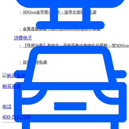
·
3DOne金字塔小课件：追寻古老玛雅足迹
·
金算盘银算盘，比不过3DOne的创意小算盘
消费电子
·
【导师分享】袁传文：手把手教会您做生日蛋糕---贺3DOn
·
设计遥控电扇
购买咨询
电话
400-718-2588