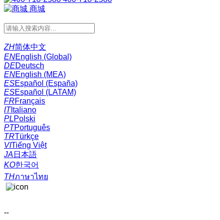
商城
ZH
简体中文
EN
English (Global)
DE
Deutsch
EN
English (MEA)
ES
Español (España)
ES
Español (LATAM)
FR
Français
IT
Italiano
PL
Polski
PT
Português
TR
Türkçe
VI
Tiếng Việt
JA
日本語
KO
한국어
TH
ภาษาไทย
--