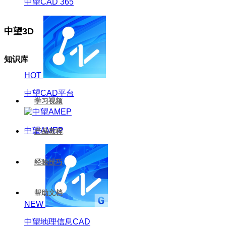
中望CAD 365
中望3D
知识库
HOT
中望CAD平台
学习视频
中望AMEP
产品教程
经验技巧
帮助文档
NEW
中望地理信息CAD