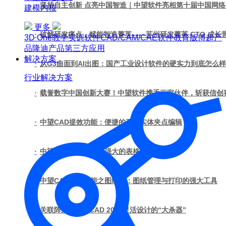
·
坚持自主创新 点亮中国智造｜中望软件亮相第十届中国网
建模内核
更多
·
破解研发痛点，赋能智造菁英——苏州研发菁英 CTO 成
3D One
教学实训软件
CAD/CAM/CAE软件教育版
博超产
品
隆迪产品
第三方应用
解决方案
·
从G3曲面到AI出图：国产工业设计软件的硬实力到底怎么
行业解决方案
·
载誉数字中国创新大赛！中望软件携手三家伙伴，斩获信创
·
中望CAD提效功能：便捷的三维实体夹点编辑
·
中望CAD提效功能：强大的表格功能
·
中望CAD提效功能之图纸集：图纸管理与打印的强大工具
·
关联阵列，中望CAD 2022灵活设计的“大杀器”