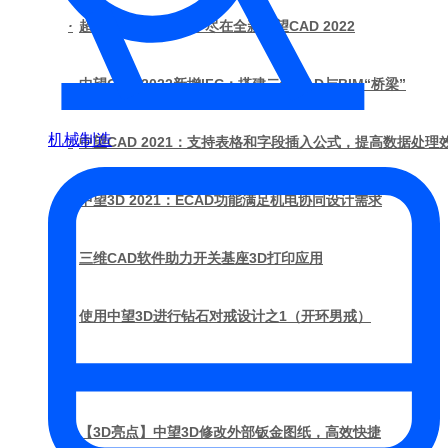
·
超强升级表格功能，尽在全新中望CAD 2022
·
中望CAD 2022新增IFC：搭建二维CAD与BIM“桥梁”
机械制造
·
中望CAD 2021：支持表格和字段插入公式，提高数据处理
·
中望3D 2021：ECAD功能满足机电协同设计需求
·
三维CAD软件助力开关基座3D打印应用
·
使用中望3D进行钻石对戒设计之1（开环男戒）
·
使用中望3D进行钻石对戒设计之5（对戒渲染）
·
【3D亮点】中望3D修改外部钣金图纸，高效快捷