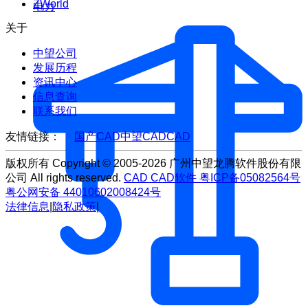
ZWorld
电力
关于
中望公司
发展历程
资讯中心
信息查询
联系我们
友情链接：
国产CAD
中望CAD
CAD
版权所有 Copyright © 2005-2026 广州中望龙腾软件股份有限
公司 All rights reserved.
CAD
CAD软件
粤ICP备05082564号
粤公网安备 44010602008424号
法律信息
|
隐私政策
|