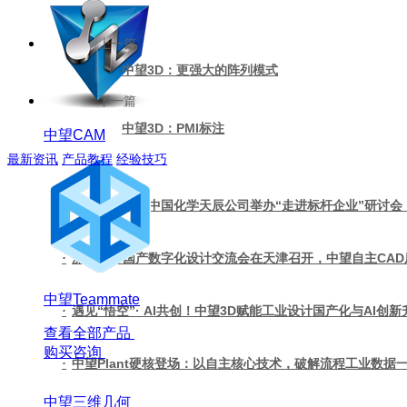
上一篇
中望3D：更强大的阵列模式
下一篇
中望3D：PMI标注
中望CAM
最新资讯
产品教程
经验技巧
·
中望软件联合中国化学天辰公司举办“走进标杆企业”研讨会
·
流程工厂国产数字化设计交流会在天津召开，中望自主CA
中望Teammate
·
遇见“悟空”· AI共创！中望3D赋能工业设计国产化与AI创新
查看全部产品
购买咨询
·
中望Plant硬核登场：以自主核心技术，破解流程工业数据
中望三维几何