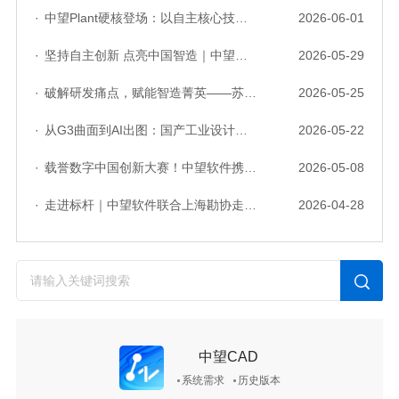
·
中望Plant硬核登场：以自主核心技术，破解流程工业数据一致性与协同困境
2026-06-01
·
坚持自主创新 点亮中国智造｜中望软件亮相第十届中国网络版权保护与发展大会
2026-05-29
·
破解研发痛点，赋能智造菁英——苏州研发菁英 CTO 成长营暨高级人才认证启动会圆满落幕
2026-05-25
·
从G3曲面到AI出图：国产工业设计软件的硬实力到底怎么样了？
2026-05-22
·
载誉数字中国创新大赛！中望软件携手三家伙伴，斩获信创赛道多项大奖
2026-05-08
·
走进标杆｜中望软件联合上海勘协走进上海市政总院，共谱数字创新篇章
2026-04-28
中望CAD
系统需求
历史版本