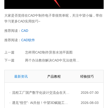
大家是否觉得在CAD中制作电子章很简单呢，关注中望小编，带你
学习更多CAD实用技巧~
扫码关注微信公众号
免费领取
中望CAD激活码
推荐阅读：
CAD
推荐阅读：
CAD软件
上一篇
怎样用CAD制作异形水池平面图
下一篇
两个办法教你解决CAD中无法使用夹点编辑的情况
最新资讯
产品教程
经验技巧
·
流程工厂国产数字化设计交流会在天津召开，中望自主CAD底座助力行业数字化转型实践获广泛关注
2026-07-30
·
遇见“悟空”· AI共创！中望3D赋能工业设计国产化与AI创新升级
2026-08-03