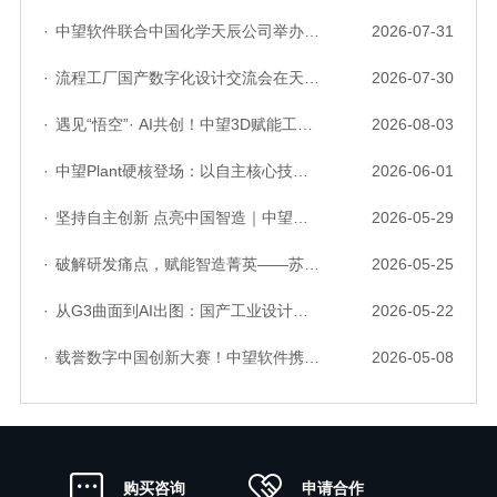
·
中望软件联合中国化学天辰公司举办“走进标杆企业”研讨会，共探流程工业数字化创新实践
2026-07-31
·
流程工厂国产数字化设计交流会在天津召开，中望自主CAD底座助力行业数字化转型实践获广泛关注
2026-07-30
·
遇见“悟空”· AI共创！中望3D赋能工业设计国产化与AI创新升级
2026-08-03
·
中望Plant硬核登场：以自主核心技术，破解流程工业数据一致性与协同困境
2026-06-01
·
坚持自主创新 点亮中国智造｜中望软件亮相第十届中国网络版权保护与发展大会
2026-05-29
·
破解研发痛点，赋能智造菁英——苏州研发菁英 CTO 成长营暨高级人才认证启动会圆满落幕
2026-05-25
·
从G3曲面到AI出图：国产工业设计软件的硬实力到底怎么样了？
2026-05-22
·
载誉数字中国创新大赛！中望软件携手三家伙伴，斩获信创赛道多项大奖
2026-05-08
申请合作
购买咨询