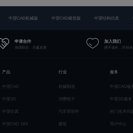
中望CAD机械版
中望CAD建筑版
中望结构仿真
申请合作
加入我们
强强联合，共赢发展
携手成长，共创未
产品
行业
服务
中望CAD
机械制造
中望CAD服
中望3D
消费电子
中望3D服务
中望仿真
汽车零部件
热门技术问
中望CAD 365
建筑
用户中心