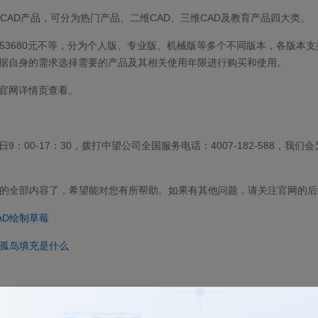
款CAD产品，可分为热门产品、二维CAD、三维CAD及教育产品四大类。
9-53680元不等，分为个人版、专业版、机械版等多个不同版本，各版本
据自身的需求选择需要的产品及其相关使用年限进行购买和使用。
官网详情页查看。
9：00-17：30，拨打中望公司全国服务电话：4007-182-588，我们
格的全部内容了，希望能对您有所帮助。如果有其他问题，请关注官网的
AD绘制草莓
的孤岛填充是什么
买中望CAD软件获取激活码