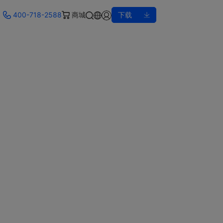
400-718-2588
商城
下载