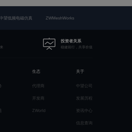
中望低频电磁仿真
ZWMeshWorks
投资者关系
稳健前行，共享价值
来
生态
关于
务
代理商
中望公司
开发商
发展历程
题
ZWorld
资讯中心
信息查询