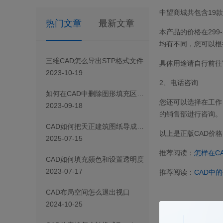
中望商城共包含19
热门文章
最新文章
本产品的价格在29
均有不同，您可以根
三维CAD怎么导出STP格式文件
具体用途请自行前往
2023-10-19
2、
电话咨询
如何在CAD中删除图形填充区域的一部分
您还可以选择在工作日
2023-09-18
的销售部进行咨询。
CAD如何把天正建筑图纸导成天正T3/T8/T9格式版本
以上是正版CAD价
2025-07-15
推荐阅读：
怎样在C
CAD如何填充颜色和设置透明度
2023-07-17
推荐阅读：
CAD中
CAD布局空间怎么退出视口
2024-10-25
上一篇
怎样购