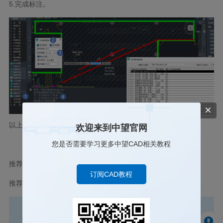
5.完成标注。
以上就是本篇文章的全部内容，希望对你有所帮助！
欢迎来到中望官网
您是否需要学习更多中望CAD相关教程
推荐阅读：
购买CAD
订阅CAD教程
推荐阅读：
三维CAD鼠标缩放方式怎么设置与其他软件一致