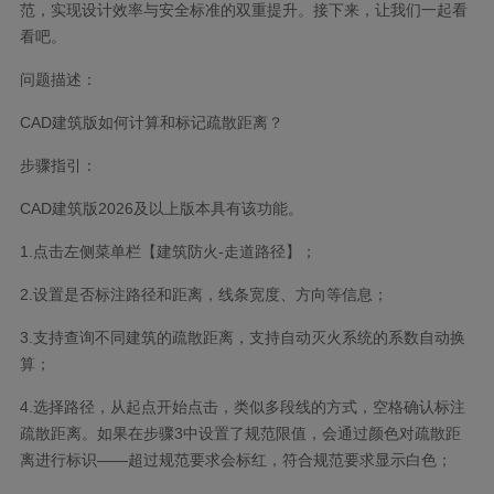
范，实现设计效率与安全标准的双重提升。接下来，让我们一起看
看吧。
问题描述：
CAD建筑版如何计算和标记疏散距离？
步骤指引：
CAD建筑版2026及以上版本具有该功能。
1.点击左侧菜单栏【建筑防火-走道路径】；
2.设置是否标注路径和距离，线条宽度、方向等信息；
3.支持查询不同建筑的疏散距离，支持自动灭火系统的系数自动换
算；
4.选择路径，从起点开始点击，类似多段线的方式，空格确认标注
疏散距离。如果在步骤3中设置了规范限值，会通过颜色对疏散距
离进行标识——超过规范要求会标红，符合规范要求显示白色；