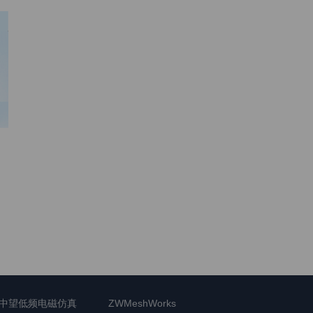
中望低频电磁仿真
ZWMeshWorks