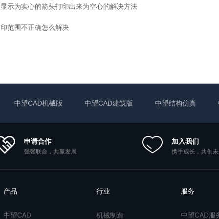
里显示为实心的箭头打印出来为空心 的解决方法
打印范围不正确怎么解决
中望CAD机械版
中望CAD建筑版
中望结构仿真
申请合作
加入我们
强强联合，共赢发展
携手成长，共创未
产品
行业
服务
中望CAD
机械制造
中望CAD服