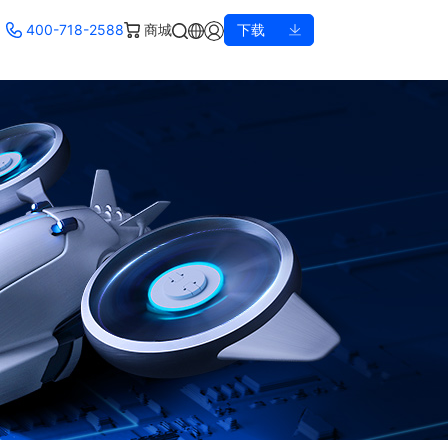
400-718-2588
商城
下载