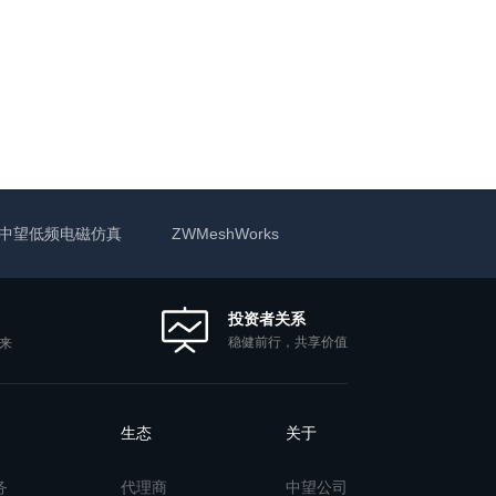
中望低频电磁仿真
ZWMeshWorks
投资者关系
稳健前行，共享价值
来
生态
关于
务
代理商
中望公司