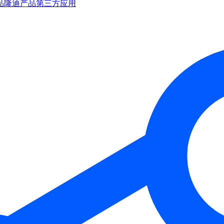
品
隆迪产品
第三方应用