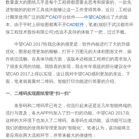
数量庞大的图纸几乎是每个工程师都需要去思考和探索的。一款先
进智能的的软件工具或许能够让这一工作变得简单。近日，工程设
计圈里使用广泛的国产
CAD
平台软件——
中望CAD
推出了大的版
本。由于平时上班绘图都离不开
CAD软件
，笔者(就职于武汉都市环
保工程技术股份有限公司)也迫不及待的体验了一把，过过手瘾。
中望CAD 2017给我总体的感受是：软件内核进行了大的升级
优化，图形处理更加的顺畅，打开十万图元的大体积图形文件，操
作依旧流畅。在具体功能方面，该版本还根据工程师们的需求加入
了很多实用的功能。我惊喜的发现，我去年年底提的部分建议在中
望CAD 2017上得以实现，这让我对中望CAD感到更加的亲近。下
面，笔者就着重对二维码、智能打印功能进行简要的介绍。
一、二维码实现图纸管理“扫一扫”
条形码和二维码早已有之，但流行起来还是近几年智能终端的
流行与普及，各大APP均加入了扫一扫的功能。中望CAD 2017在
这样的大环境下也加入了二维码、条形码生成功能。该功能可以使
我们的图纸的使用和管理更加的“智能化”。笔者认为，该功能将主
要应用在两大流程环节，并带来极大的便捷性：