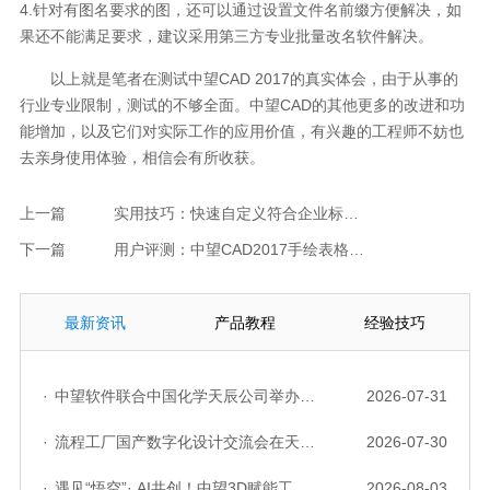
4.针对有图名要求的图，还可以通过设置文件名前缀方便解决，如
果还不能满足要求，建议采用第三方专业批量改名软件解决。
以上就是笔者在测试中望CAD 2017的真实体会，由于从事的
行业专业限制，测试的不够全面。中望CAD的其他更多的改进和功
能增加，以及它们对实际工作的应用价值，有兴趣的工程师不妨也
去亲身使用体验，相信会有所收获。
上一篇
实用技巧：快速自定义符合企业标准的标题栏
下一篇
用户评测：中望CAD2017手绘表格导出精确、效率高
最新资讯
产品教程
经验技巧
·
中望软件联合中国化学天辰公司举办“走进标杆企业”研讨会，共探流程工业数字化创新实践
2026-07-31
·
流程工厂国产数字化设计交流会在天津召开，中望自主CAD底座助力行业数字化转型实践获广泛关注
2026-07-30
·
遇见“悟空”· AI共创！中望3D赋能工业设计国产化与AI创新升级
2026-08-03