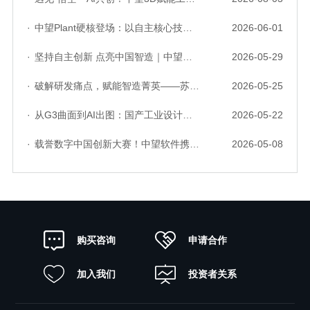
·
中望Plant硬核登场：以自主核心技术，破解流程工业数据一致性与协同困境
2026-06-01
·
坚持自主创新 点亮中国智造｜中望软件亮相第十届中国网络版权保护与发展大会
2026-05-29
·
破解研发痛点，赋能智造菁英——苏州研发菁英 CTO 成长营暨高级人才认证启动会圆满落幕
2026-05-25
·
从G3曲面到AI出图：国产工业设计软件的硬实力到底怎么样了？
2026-05-22
·
载誉数字中国创新大赛！中望软件携手三家伙伴，斩获信创赛道多项大奖
2026-05-08
申请合作
购买咨询
加入我们
投资者关系