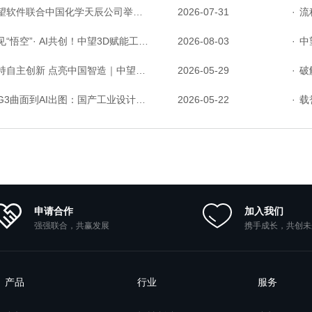
件联合中国化学天辰公司举办“走进标杆企业”研讨会，共探流程工业数字化创新实践
2026-07-31
·
流程工
“悟空”· AI共创！中望3D赋能工业设计国产化与AI创新升级
2026-08-03
·
中望P
主创新 点亮中国智造｜中望软件亮相第十届中国网络版权保护与发展大会
2026-05-29
·
破解研
3曲面到AI出图：国产工业设计软件的硬实力到底怎么样了？
2026-05-22
·
载誉
申请合作
加入我们
强强联合，共赢发展
携手成长，共创未
产品
行业
服务