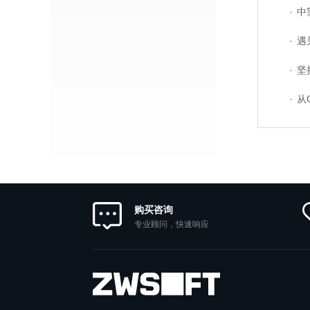
·
中望软
·
遇见
·
坚持自
·
从G
购买咨询
专业顾问，快速响应