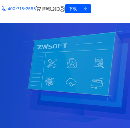
400-718-2588
商城
下载