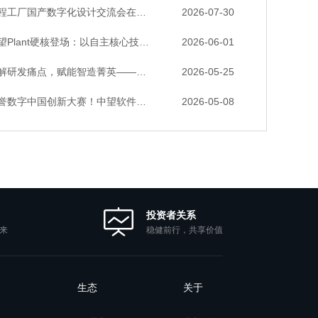
厂国产数字化设计交流会在天津召开，中望自主CAD底座助力行业数字化转型实践获广泛关注
2026-07-30
lant硬核登场：以自主核心技术，破解流程工业数据一致性与协同困境
2026-06-01
发痛点，赋能智造菁英——苏州研发菁英 CTO 成长营暨高级人才认证启动会圆满落幕
2026-05-25
数字中国创新大赛！中望软件携手三家伙伴，斩获信创赛道多项大奖
2026-05-08
投资者关系
稳健前行，共享价值
来
生态
关于