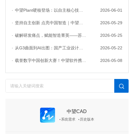
·
中望Plant硬核登场：以自主核心技术，破解流程工业数据一致性与协同困境
2026-06-01
·
坚持自主创新 点亮中国智造｜中望软件亮相第十届中国网络版权保护与发展大会
2026-05-29
·
破解研发痛点，赋能智造菁英——苏州研发菁英 CTO 成长营暨高级人才认证启动会圆满落幕
2026-05-25
·
从G3曲面到AI出图：国产工业设计软件的硬实力到底怎么样了？
2026-05-22
·
载誉数字中国创新大赛！中望软件携手三家伙伴，斩获信创赛道多项大奖
2026-05-08
中望CAD
系统需求
历史版本