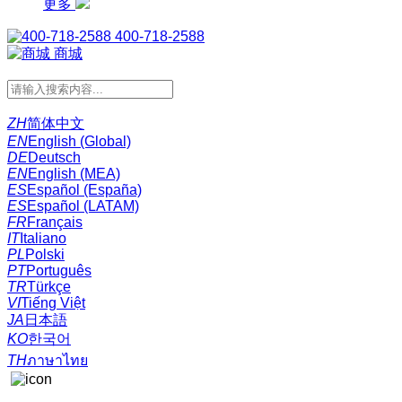
更多
400-718-2588
商城
ZH
简体中文
EN
English (Global)
DE
Deutsch
EN
English (MEA)
ES
Español (España)
ES
Español (LATAM)
FR
Français
IT
Italiano
PL
Polski
PT
Português
TR
Türkçe
VI
Tiếng Việt
JA
日本語
KO
한국어
TH
ภาษาไทย