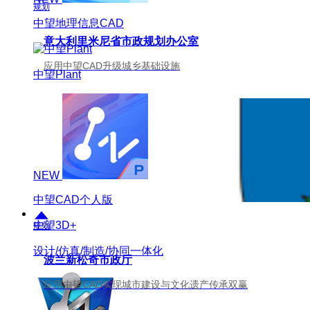
规划
中望地理信息CAD
意大利里米尼省市政规划办公室
应用中望CAD升级城乡基础设施
中望Plant
NEW
中望CAD个人版
中望3D+
规划
设计/仿真/制造/协同一体化
波兰新松奇市政厅
应用中望CAD实现城市建设与文化遗产传承双赢