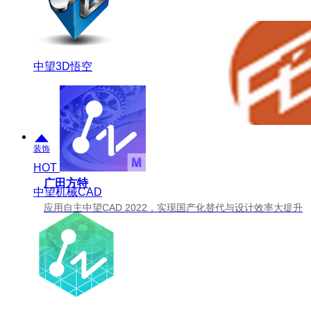
中望3D悟空
装饰
HOT
广田方特
中望机械CAD
应用自主中望CAD 2022，实现国产化替代与设计效率大提升