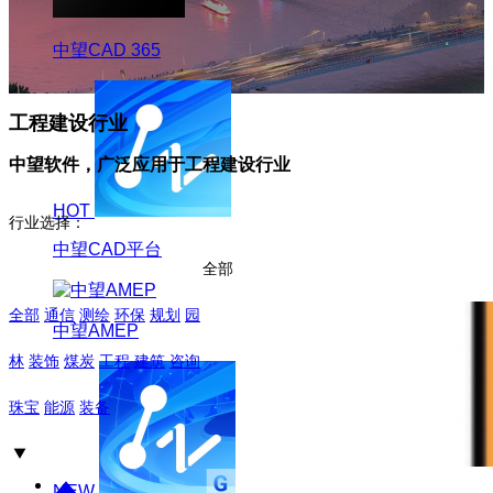
中望CAD 365
工程建设行业
中望软件，广泛应用于工程建设行业
HOT
行业选择：
中望CAD平台
全部
全部
通信
测绘
环保
规划
园
中望AMEP
林
装饰
煤炭
工程
建筑
咨询
珠宝
能源
装备
NEW