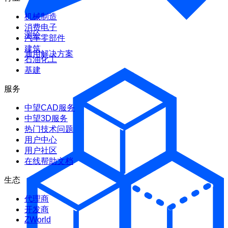
机械制造
消费电子
测绘
汽车零部件
建筑
通用解决方案
石油化工
基建
服务
中望CAD服务
中望3D服务
热门技术问题
用户中心
用户社区
在线帮助文档
生态
代理商
开发商
ZWorld