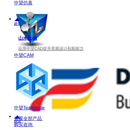
中望仿真
建筑
山水比德
应用中望CAD提升景观设计创新能力
中望CAM
中望Teammate
查看全部产品
能源
购买咨询