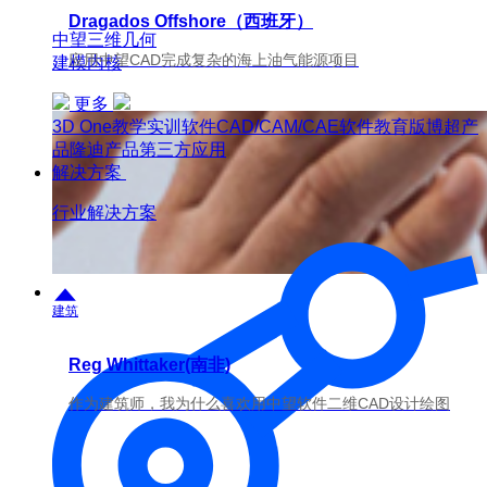
Dragados Offshore（西班牙）
中望三维几何
应用中望CAD完成复杂的海上油气能源项目
建模内核
更多
3D One
教学实训软件
CAD/CAM/CAE软件教育版
博超产
品
隆迪产品
第三方应用
解决方案
行业解决方案
建筑
Reg Whittaker(南非)
作为建筑师，我为什么喜欢用中望软件二维CAD设计绘图