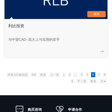
建筑
利比投资
与中望CAD- 高大上与实用的牵手
共有102条信息
6/9
首页
上一页
1
2
...
4
5
6
7
8
9
下一页
尾页
申请合作
购买咨询