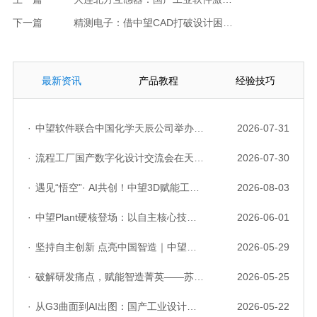
下一篇
精测电子：借中望CAD打破设计困局，以数据自动化实现降本增效
最新资讯
产品教程
经验技巧
·
中望软件联合中国化学天辰公司举办“走进标杆企业”研讨会，共探流程工业数字化创新实践
2026-07-31
·
流程工厂国产数字化设计交流会在天津召开，中望自主CAD底座助力行业数字化转型实践获广泛关注
2026-07-30
·
遇见“悟空”· AI共创！中望3D赋能工业设计国产化与AI创新升级
2026-08-03
·
中望Plant硬核登场：以自主核心技术，破解流程工业数据一致性与协同困境
2026-06-01
·
坚持自主创新 点亮中国智造｜中望软件亮相第十届中国网络版权保护与发展大会
2026-05-29
·
破解研发痛点，赋能智造菁英——苏州研发菁英 CTO 成长营暨高级人才认证启动会圆满落幕
2026-05-25
·
从G3曲面到AI出图：国产工业设计软件的硬实力到底怎么样了？
2026-05-22