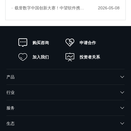
·
载誉数字中国创新大赛！中望软件携手三家伙伴，斩获信创赛道多项大奖
2026-05-08
申请合作
购买咨询
加入我们
投资者关系
产品
行业
服务
生态