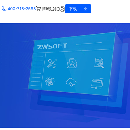
400-718-2588
商城
下载