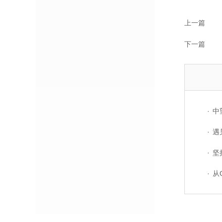
上一篇
下一篇
·
中望软
·
遇见
·
坚持自
·
从G