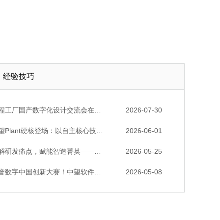
经验技巧
厂国产数字化设计交流会在天津召开，中望自主CAD底座助力行业数字化转型实践获广泛关注
2026-07-30
lant硬核登场：以自主核心技术，破解流程工业数据一致性与协同困境
2026-06-01
发痛点，赋能智造菁英——苏州研发菁英 CTO 成长营暨高级人才认证启动会圆满落幕
2026-05-25
数字中国创新大赛！中望软件携手三家伙伴，斩获信创赛道多项大奖
2026-05-08