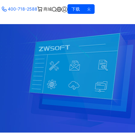
400-718-2588
商城
下载