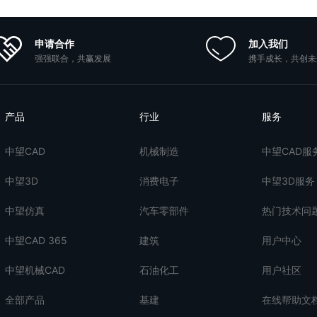
申请合作
加入我们
强强联合，共赢发展
携手成长，共创未
产品
行业
服务
中望CAD
机械制造
中望CAD服
中望3D
消费电子
中望3D服务
中望仿真
汽车零部件
热门技术问
中望CAD 365
建筑
用户中心
中望机械CAD
石油化工
用户社区
全部产品
基建
在线帮助文