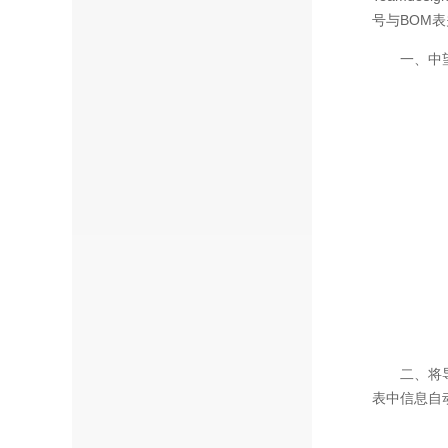
号与BOM
一、中
二、将
表中信息自