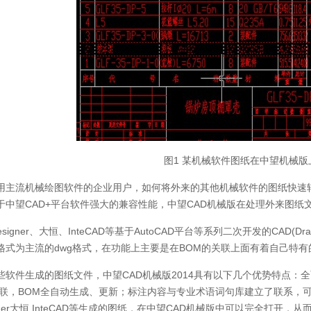
图1 某机械软件图纸在中望机械版
用主流机械绘图软件的企业用户，如何将外来的其他机械软件的图纸快速
于中望CAD+平台软件强大的兼容性能，中望CAD机械版在处理外来图纸
designer、大恒、InteCAD等基于AutoCAD平台等系列二次开发的CA
格式为主流的dwg格式，在功能上主要是在BOM的关联上面有着自己特有
些软件生成的图纸文件，中望CAD机械版2014具有以下几个优势特点：
关联，BOM全自动生成、更新；标注内容与专业术语词句库建立了联系，可
signer大恒 InteCAD等生成的图纸，在中望CAD机械版中可以完全