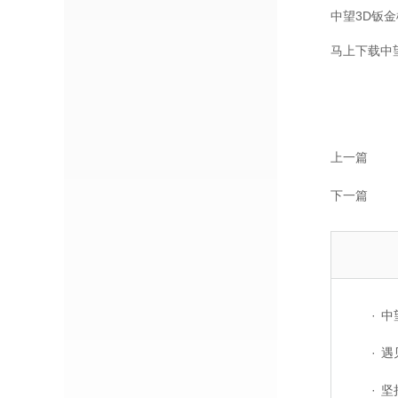
中望3D钣
马上下载中望
上一篇
下一篇
·
中望软
·
遇见
·
坚持自