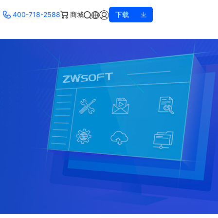
400-718-2588
商城
下载