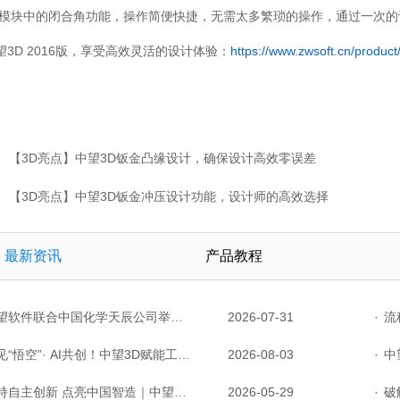
金模块中的闭合角功能，操作简便快捷，无需太多繁琐的操作，通过一次
3D 2016版，享受高效灵活的设计体验：
https://www.zwsoft.cn/produc
【3D亮点】中望3D钣金凸缘设计，确保设计高效零误差
【3D亮点】中望3D钣金冲压设计功能，设计师的高效选择
最新资讯
产品教程
件联合中国化学天辰公司举办“走进标杆企业”研讨会，共探流程工业数字化创新实践
2026-07-31
·
流程工
“悟空”· AI共创！中望3D赋能工业设计国产化与AI创新升级
2026-08-03
·
中望P
主创新 点亮中国智造｜中望软件亮相第十届中国网络版权保护与发展大会
2026-05-29
·
破解研