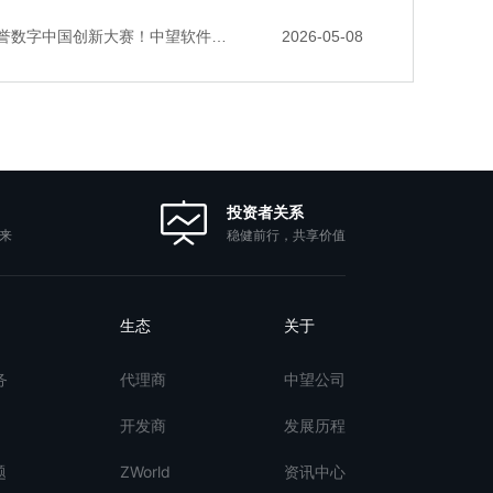
数字中国创新大赛！中望软件携手三家伙伴，斩获信创赛道多项大奖
2026-05-08
投资者关系
稳健前行，共享价值
来
生态
关于
务
代理商
中望公司
开发商
发展历程
题
ZWorld
资讯中心