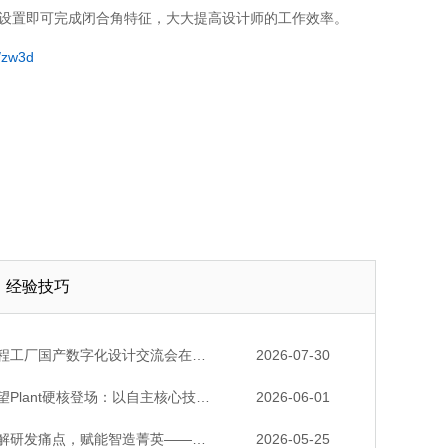
的设置即可完成闭合角特征，大大提高设计师的工作效率。
t/zw3d
经验技巧
厂国产数字化设计交流会在天津召开，中望自主CAD底座助力行业数字化转型实践获广泛关注
2026-07-30
lant硬核登场：以自主核心技术，破解流程工业数据一致性与协同困境
2026-06-01
发痛点，赋能智造菁英——苏州研发菁英 CTO 成长营暨高级人才认证启动会圆满落幕
2026-05-25