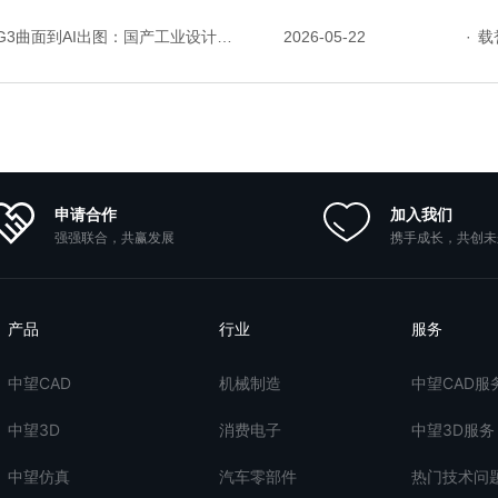
3曲面到AI出图：国产工业设计软件的硬实力到底怎么样了？
2026-05-22
·
载誉
申请合作
加入我们
强强联合，共赢发展
携手成长，共创未
产品
行业
服务
中望CAD
机械制造
中望CAD服
中望3D
消费电子
中望3D服务
中望仿真
汽车零部件
热门技术问