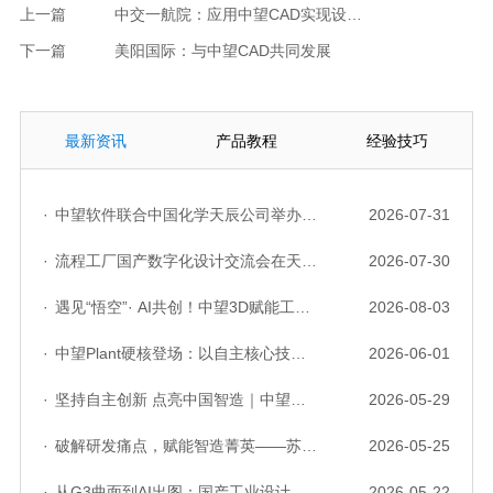
上一篇
中交一航院：应用中望CAD实现设计效率与品质双收
下一篇
美阳国际：与中望CAD共同发展
最新资讯
产品教程
经验技巧
·
中望软件联合中国化学天辰公司举办“走进标杆企业”研讨会，共探流程工业数字化创新实践
2026-07-31
·
流程工厂国产数字化设计交流会在天津召开，中望自主CAD底座助力行业数字化转型实践获广泛关注
2026-07-30
·
遇见“悟空”· AI共创！中望3D赋能工业设计国产化与AI创新升级
2026-08-03
·
中望Plant硬核登场：以自主核心技术，破解流程工业数据一致性与协同困境
2026-06-01
·
坚持自主创新 点亮中国智造｜中望软件亮相第十届中国网络版权保护与发展大会
2026-05-29
·
破解研发痛点，赋能智造菁英——苏州研发菁英 CTO 成长营暨高级人才认证启动会圆满落幕
2026-05-25
·
从G3曲面到AI出图：国产工业设计软件的硬实力到底怎么样了？
2026-05-22