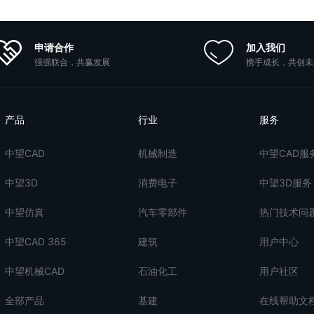
申请合作
加入我们
强强联合，共赢发展
携手成长，共创未
产品
行业
服务
中望CAD
机械制造
中望CAD服
中望3D
消费电子
中望3D服务
中望仿真
汽车零部件
热门技术问
中望CAD 365
建筑
用户中心
中望机械CAD
石油化工
用户社区
全部产品
基建
在线帮助文