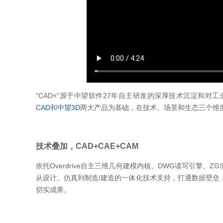
“CAD+”源于中望软件27年自主研发的深厚技术沉淀和对
CAD
和
中望3D
两大产品为基础，在技术、场景和生态三个维度
技术叠加，CAD+CAE+CAM
依托Overdrive自主三维几何建模内核、DWG读写引擎、
从设计、仿真到制造/建造的一体化技术支持，打通数据壁垒
切实成果。