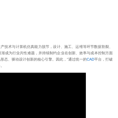
生产技术与计算机仿真能力脱节，设计、施工、运维等环节数据割裂、
逐渐成为行业共性难题，并持续制约企业在创新、效率与成本控制方面
形态、驱动设计创新的核心引擎。因此，“通过统一的
CAD
平台，打破
路。