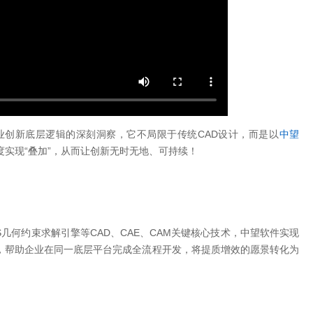
工业创新底层逻辑的深刻洞察，它不局限于传统CAD设计，而是以
中望
实现“叠加”，从而让创新无时无地、可持续！
ZGS几何约束求解引擎等CAD、CAE、CAM关键核心技术，中望软件实现
，帮助企业在同一底层平台完成全流程开发，将提质增效的愿景转化为