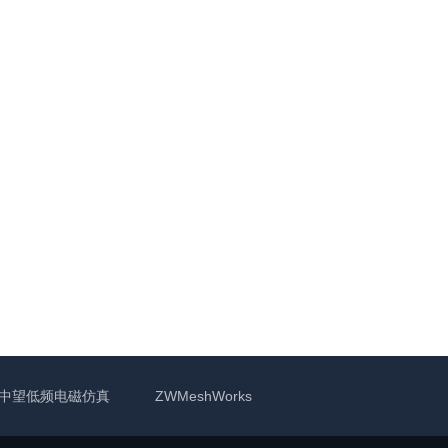
中望低频电磁仿真
ZWMeshWorks