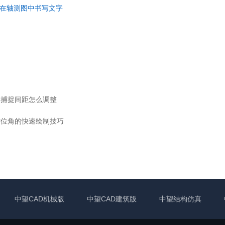
在轴测图中书写文字
的捕捉间距怎么调整
方位角的快速绘制技巧
中望CAD机械版
中望CAD建筑版
中望结构仿真