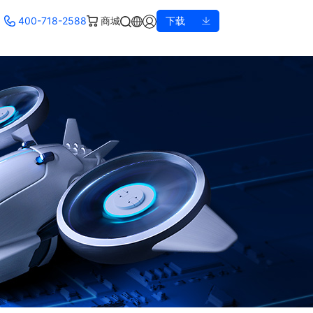
400-718-2588
商城
下载