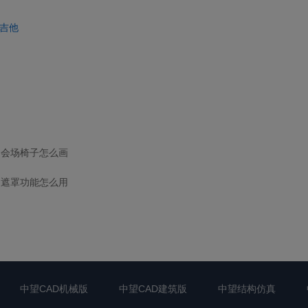
吉他
中会场椅子怎么画
 的遮罩功能怎么用
中望CAD机械版
中望CAD建筑版
中望结构仿真