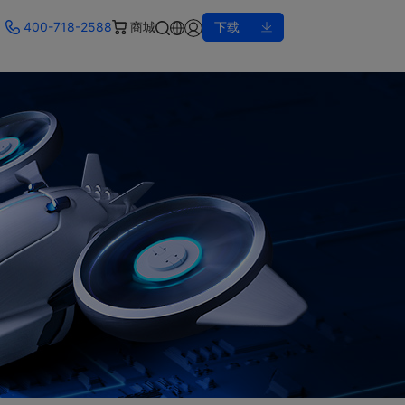
400-718-2588
商城
下载