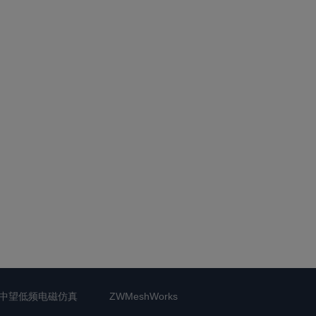
中望低频电磁仿真
ZWMeshWorks