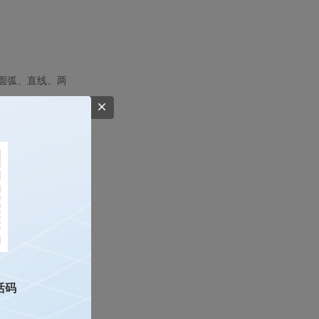
圆弧、直线、两
活码