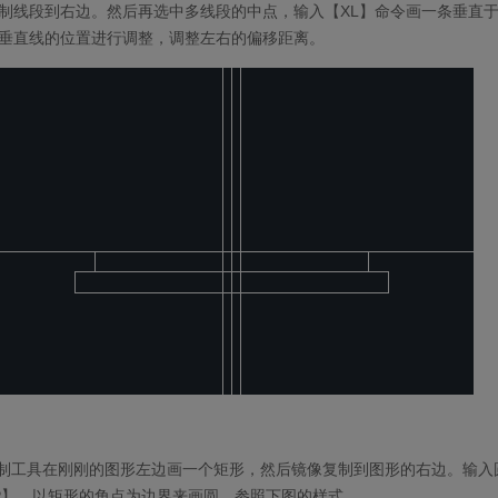
制线段到右边。然后再选中多线段的中点，输入【
XL
】命令画一条垂直
垂直线的位置进行调整，调整左右的偏移距离。
制工具在刚刚的图形左边画一个矩形，然后镜像复制到图形的右边。输入
P
】，以矩形的角点为边界来画圆，参照下图的样式。