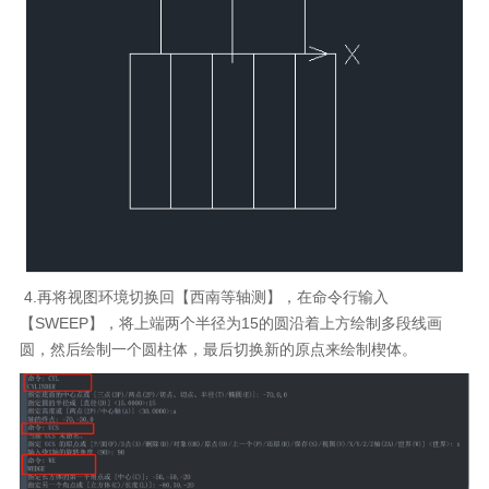
4.再将视图环境切换回【西南等轴测】，在命令行输入
【SWEEP】，将上端两个半径为15的圆沿着上方绘制多段线画
圆，然后绘制一个圆柱体，最后切换新的原点来绘制楔体。