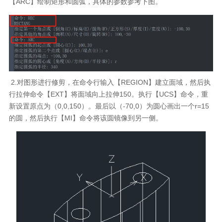
【ARC】绘制矩形和圆弧，具体的参数参考下图。
2.对图形进行修剪，在命令行输入【REGION】建立面域，然后执
行拉伸命令【EXT】将面域向上拉伸150。执行【UCS】命令，重
新设置原点为（0,0,150）。最后以（-70,0）为圆心画出一个r=15
的圆，然后执行【MI】命令将该圆镜像到另一侧。