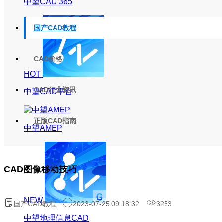
中望CAD 365
国产CAD教程
CAD价格
HOT
CAD行业资讯
中望CAD平台
正版CAD指南
中望AMEP
CAD图像移动技巧
NEW
国产CAD教程
2023-07-25 09:18:32
3253
中望地理信息CAD