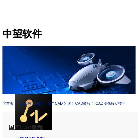
中望软件
产品
中望CAD+
从工具到平台 打造行业解决方案
首页
CAD热门问题
国产CAD
国产CAD教程
CAD图像移动技巧
国产CAD教程