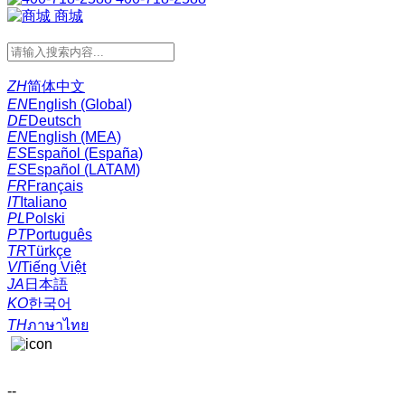
商城
ZH
简体中文
EN
English (Global)
DE
Deutsch
EN
English (MEA)
ES
Español (España)
ES
Español (LATAM)
FR
Français
IT
Italiano
PL
Polski
PT
Português
TR
Türkçe
VI
Tiếng Việt
JA
日本語
KO
한국어
TH
ภาษาไทย
--