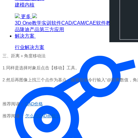
建模内核
更多
3D One
教学实训软件
CAD/CAM/CAE软件教育版
博超产
品
隆迪产品
第三方应用
解决方案
行业解决方案
三、距离＋角度移动法
1.
同样是选择对象后点击【移动】工具。
2.
然后再图像上找三个点作为基点，接着在命令行输入“
@
距离数值，角
推荐阅读：
CAD
价格
推荐阅读：
怎么用
CAD
画梳子