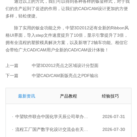
通过以上的方式，我们可以得到各种各样的钣金样式，对于我
们的生产起到了促进的作用，让我们的CAD/CAM设计更加的方便
多样，轻松便捷。
除了实用的钣金功能之外，中望3D2012还有全新的Ribbon风
格UI界面，导入step文件速度提升了10倍，显示引擎提升了3倍，
拥有全流程的塑胶模具解决方案，以及新增了2轴车功能。相信它
会带给广大CAD/CAM用户全新的CAD/CAM设计体验！
上一篇
中望3D2012亮点之区域设计分型面
下一篇
中望CAD/CAM新版亮点之PDF输出
最新资讯
产品教程
经验技巧
·
中望软件联合中国化学天辰公司举办“走进标杆企业”研讨会，共探流程工业数字化创新实践
2026-07-31
·
流程工厂国产数字化设计交流会在天津召开，中望自主CAD底座助力行业数字化转型实践获广泛关注
2026-07-30