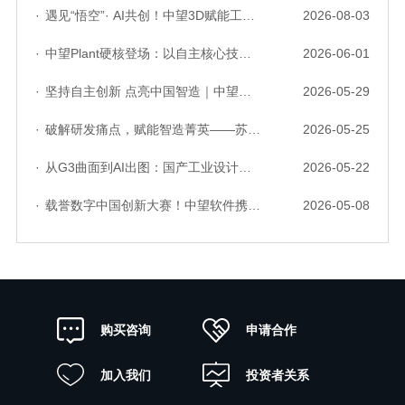
·
遇见“悟空”· AI共创！中望3D赋能工业设计国产化与AI创新升级
2026-08-03
·
中望Plant硬核登场：以自主核心技术，破解流程工业数据一致性与协同困境
2026-06-01
·
坚持自主创新 点亮中国智造｜中望软件亮相第十届中国网络版权保护与发展大会
2026-05-29
·
破解研发痛点，赋能智造菁英——苏州研发菁英 CTO 成长营暨高级人才认证启动会圆满落幕
2026-05-25
·
从G3曲面到AI出图：国产工业设计软件的硬实力到底怎么样了？
2026-05-22
·
载誉数字中国创新大赛！中望软件携手三家伙伴，斩获信创赛道多项大奖
2026-05-08
申请合作
购买咨询
加入我们
投资者关系