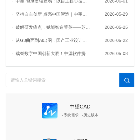
·
中望Plant硬核登场：以自主核心技术，破解流程工业数据一致性与协同困境
2026-06-01
·
坚持自主创新 点亮中国智造｜中望软件亮相第十届中国网络版权保护与发展大会
2026-05-29
·
破解研发痛点，赋能智造菁英——苏州研发菁英 CTO 成长营暨高级人才认证启动会圆满落幕
2026-05-25
·
从G3曲面到AI出图：国产工业设计软件的硬实力到底怎么样了？
2026-05-22
·
载誉数字中国创新大赛！中望软件携手三家伙伴，斩获信创赛道多项大奖
2026-05-08
中望CAD
系统需求
历史版本