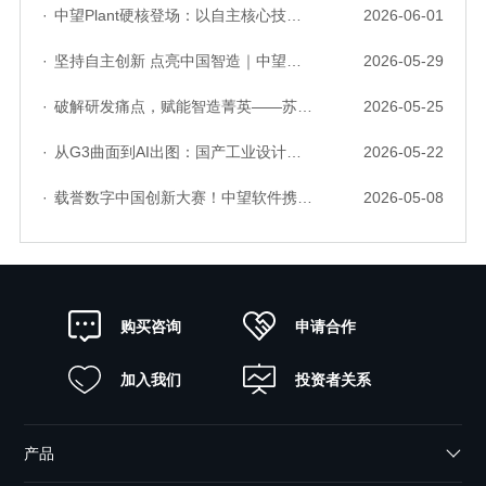
·
中望Plant硬核登场：以自主核心技术，破解流程工业数据一致性与协同困境
2026-06-01
·
坚持自主创新 点亮中国智造｜中望软件亮相第十届中国网络版权保护与发展大会
2026-05-29
·
破解研发痛点，赋能智造菁英——苏州研发菁英 CTO 成长营暨高级人才认证启动会圆满落幕
2026-05-25
·
从G3曲面到AI出图：国产工业设计软件的硬实力到底怎么样了？
2026-05-22
·
载誉数字中国创新大赛！中望软件携手三家伙伴，斩获信创赛道多项大奖
2026-05-08
申请合作
购买咨询
加入我们
投资者关系
产品