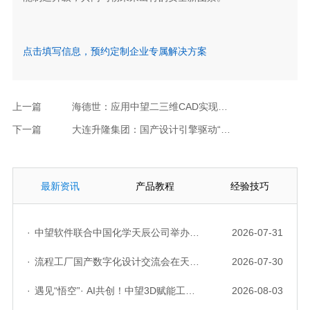
点击填写信息，预约定制企业专属解决方案
上一篇
海德世：应用中望二三维CAD实现设计提效
下一篇
大连升隆集团：国产设计引擎驱动“四轮一带”龙头
最新资讯
产品教程
经验技巧
·
中望软件联合中国化学天辰公司举办“走进标杆企业”研讨会，共探流程工业数字化创新实践
2026-07-31
·
流程工厂国产数字化设计交流会在天津召开，中望自主CAD底座助力行业数字化转型实践获广泛关注
2026-07-30
·
遇见“悟空”· AI共创！中望3D赋能工业设计国产化与AI创新升级
2026-08-03