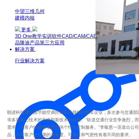
中望三维几何
建模内核
更多
3D One
教学实训软件
CAD/CAM/CAE软件教育版
博超产
品
隆迪产品
第三方应用
解决方案
行业解决方案
朗进科技是中国节能空调控制技术领域的领军企业，多次参与交通部国
等多项核心技术的升级和新技术的创新。“轨道交通行业竞争激烈，
需求，为客户的具体项目提供个性化定制服务。”李敬恩一语道出公司
品，不同客户对空调的灵敏度、可靠性和气密性有着不同的要求。