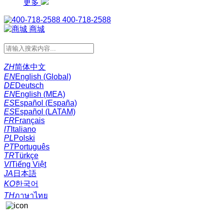
更多
400-718-2588
商城
ZH
简体中文
EN
English (Global)
DE
Deutsch
EN
English (MEA)
ES
Español (España)
ES
Español (LATAM)
FR
Français
IT
Italiano
PL
Polski
PT
Português
TR
Türkçe
VI
Tiếng Việt
JA
日本語
KO
한국어
TH
ภาษาไทย