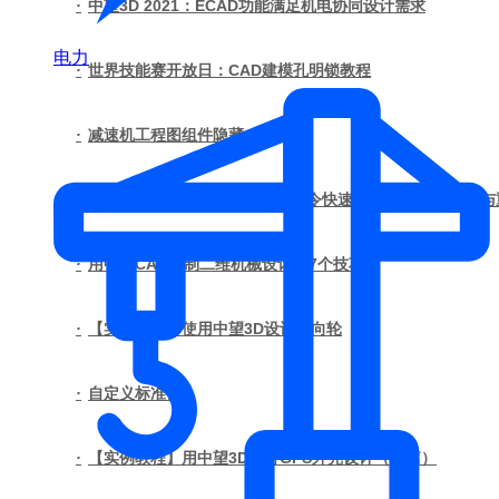
·
中望3D 2021：ECAD功能满足机电协同设计需求
电力
·
世界技能赛开放日：CAD建模孔明锁教程
·
减速机工程图组件隐藏
·
实用技巧：中望机械——一个命令快速算出CAD图形面积与
·
用中望CAD绘制二维机械设计的7个技巧
·
【实例教程】使用中望3D设计万向轮
·
自定义标准件
·
【实例教程】用中望3D进行GPS外壳设计（上篇）