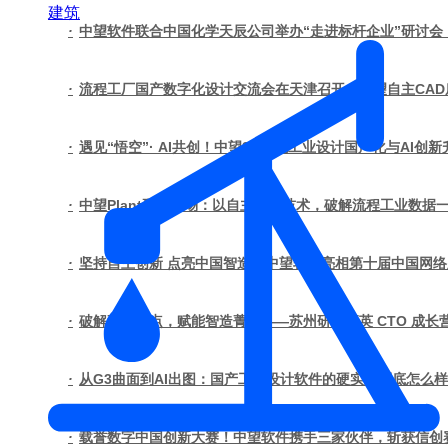
建筑
·
中望软件联合中国化学天辰公司举办“走进标杆企业”研讨会
·
流程工厂国产数字化设计交流会在天津召开，中望自主CA
·
遇见“悟空”· AI共创！中望3D赋能工业设计国产化与AI创新
·
中望Plant硬核登场：以自主核心技术，破解流程工业数据
·
坚持自主创新 点亮中国智造｜中望软件亮相第十届中国网
·
破解研发痛点，赋能智造菁英——苏州研发菁英 CTO 成
·
从G3曲面到AI出图：国产工业设计软件的硬实力到底怎么
·
载誉数字中国创新大赛！中望软件携手三家伙伴，斩获信创