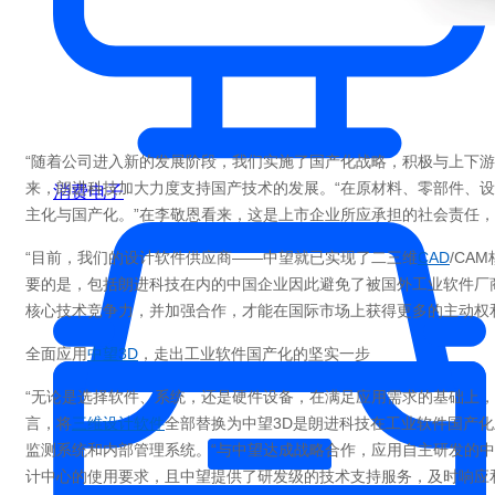
“随着公司进入新的发展阶段，我们实施了国产化战略，积极与上下游
来，朗进科技加大力度支持国产技术的发展。“在原材料、零部件、
消费电子
主化与国产化。”在李敬恩看来，这是上市企业所应承担的社会责任
“目前，我们的设计软件供应商——中望就已实现了二三维
CAD
/CA
要的是，包括朗进科技在内的中国企业因此避免了被国外工业软件厂
核心技术竞争力，并加强合作，才能在国际市场上获得更多的主动权
全面应用
中望3D
，走出工业软件国产化的坚实一步
“无论是选择软件、系统，还是硬件设备，在满足应用需求的基础上，
言，将
三维设计软件
全部替换为中望3D是朗进科技在工业软件国产
监测系统和内部管理系统。“与中望达成战略合作，应用自主研发的中
计中心的使用要求，且中望提供了研发级的技术支持服务，及时响应