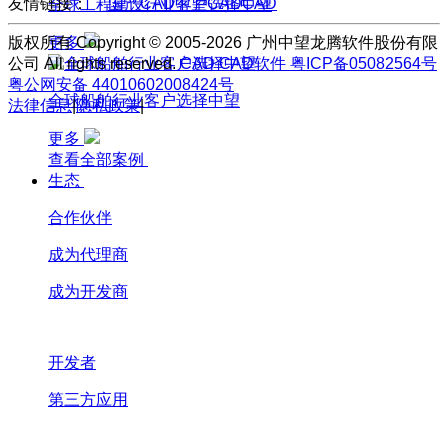
友情链接：
国产CAD
中望CAD
CAD
全球工程建设行业客户选择中望
版权所有 Copyright © 2005-2026 广州中望龙腾软件股份有限
更多
公司 All rights reserved.
CAD
CAD软件
粤ICP备05082564号
粤公网安备 44010602008424号
全球船舶行业客户选择中望
法律信息
|
隐私政策
|
更多
查看全部案例
生态
合作伙伴
成为代理商
成为开发商
开发者
第三方应用