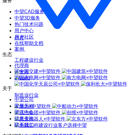
服务
中望CAD服务
中望3D服务
热门技术问题
用户中心
用户社区
仿真
在线帮助文档
案例
生态
工程建设行业
代理商
开发商
ZWorld
关于
制造业行业
中望公司
发展历程
资讯中心
信息查询
联系我们