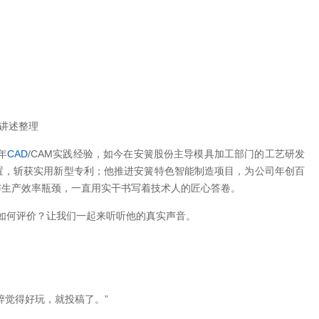
讲述整理
年
CAD
/CAM实践经验，如今在安簧股份主导模具加工部门的工艺研发
置，斩获实用新型专利；他推进安簧特色智能制造项目，为公司年创百
与生产效率瓶颈，一直用实干书写着技术人的匠心答卷。
他如何评价？让我们一起来听听他的真实声音。
粹觉得好玩，就投稿了。”