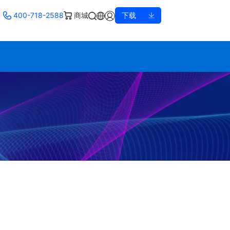
400-718-2588
商城
下载