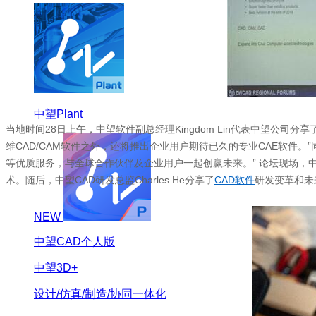
中望Plant
当地时间28日上午，中望软件副总经理Kingdom Lin代表中望公
维CAD/CAM软件之外，还将推出企业用户期待已久的专业CAE软件。
等优质服务，与全球合作伙伴及企业用户一起创赢未来。” 论坛现场，中望C
术。随后，中望CAD研发总监Charles He分享了
CAD软件
研发变革和未
NEW
中望CAD个人版
中望3D+
设计/仿真/制造/协同一体化