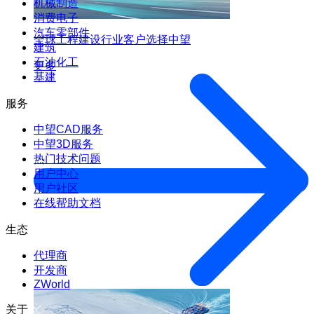
机械制造
消费电子
汽车零部件
全球工程建设行业客户选择中望
建筑
石油化工
更多
基建
服务
中望CAD服务
中望3D服务
热门技术问题
用户中心
用户社区
在线帮助文档
生态
代理商
开发商
ZWorld
关于