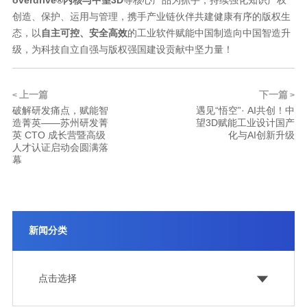
overdrive®内核与中望3D
等核心产品为抓手，持续强化知识产权
创造、保护、运用与管理，携手产业链伙伴共建健康有序的版权生
态，以
自主可控、安全高效
的工业软件赋能中国制造向中国智造升
级，为科技自立自强与版权强国建设贡献中坚力量！
上一篇
下一篇
<
>
破解研发痛点，赋能智
遇见“悟空”· AI共创！中
造菁英——苏州研发菁
望3D赋能工业设计国产
英 CTO 成长营暨高级
化与AI创新升级
人才认证启动会圆满落
幕
新闻分类
点击选择