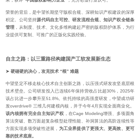
果，获评
“中国版权影响力企业”
，充分彰显行业认可。
荣誉的背后，是中望长期坚守版权合规、深耕知识产权建设的深厚
积淀。公司坚持
源代码自主可控、研发流程合规、知识产权全链条
管理
，从制度、技术、文化多维构建起严密的版权防护体系，为行
业提供可复制、可推广的正版化实践经验。
自主之路：以三重路径构建国产工软发展新生态
➤ 硬碰硬的决心，攻克技术 “根” 难题
中望坚定不移走核心技术自主创新之路，以压强式研发攻坚底层根
技术壁垒。公司研发投入已连续6年保持营收占比超30%，2025年
该占比进一步攀升至51.8%。依托持续的高强度研发，中望成功研
发overdrive® 三维几何建模内核，并于今年4月实现全面商业化。
该内核拥有完全自主知识产权
，在Cage Modeling增强、多项圆角
算法突破、数万面超复杂模型处理性能、补洞算法的高阶连续性等
方面实现多项突破性进展，
为工业界提供了更强大、更高效、更可
靠的技术底座。