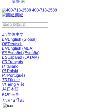
更多
400-718-2588
商城
ZH
简体中文
EN
English (Global)
DE
Deutsch
EN
English (MEA)
ES
Español (España)
ES
Español (LATAM)
FR
Français
IT
Italiano
PL
Polski
PT
Português
TR
Türkçe
VI
Tiếng Việt
JA
日本語
KO
한국어
TH
ภาษาไทย