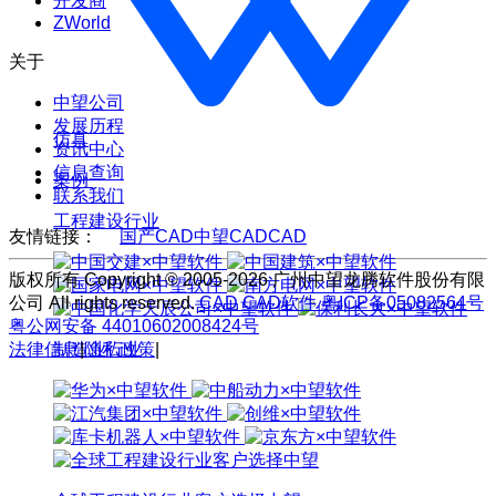
开发商
ZWorld
关于
中望公司
发展历程
仿真
资讯中心
信息查询
案例
联系我们
工程建设行业
友情链接：
国产CAD
中望CAD
CAD
版权所有 Copyright © 2005-2026 广州中望龙腾软件股份有限
公司 All rights reserved.
CAD
CAD软件
粤ICP备05082564号
粤公网安备 44010602008424号
法律信息
|
隐私政策
|
制造业行业