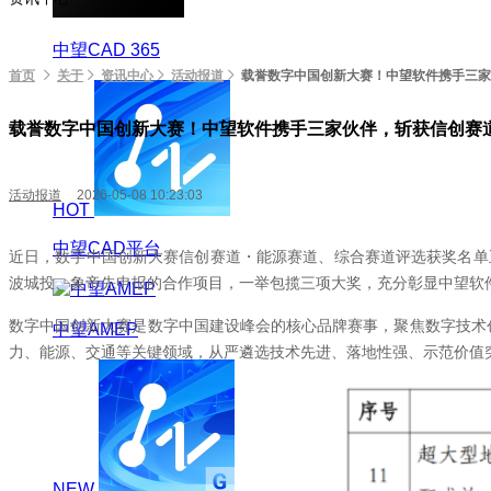
中望CAD 365
首页
关于
资讯中心
活动报道
载誉数字中国创新大赛！中望软件携手三家
载誉数字中国创新大赛！中望软件携手三家伙伴，斩获信创赛
活动报道
2026-05-08 10:23:03
HOT
中望CAD平台
近日，数字中国创新大赛信创赛道・能源赛道、综合赛道评选获奖名单
波城投、象帝先申报的合作项目，一举包揽三项大奖，充分彰显中望软
数字中国创新大赛是数字中国建设峰会的核心品牌赛事，聚焦数字技术
中望AMEP
力、能源、交通等关键领域，从严遴选技术先进、落地性强、示范价值
NEW