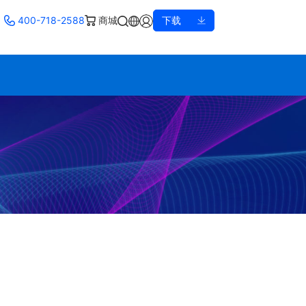
400-718-2588
商城
下载