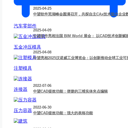
2025-04-25
中望软件芜湖峰会圆满召开，共探自主CAx技术助力企业
汽车零部件
2025-04-09
中望软件亮相法国 BIM World 展会： 以CAD技术创
五金冲压模具
2025-04-08
中望亮相2025汉诺威工业博览会：以创新推动全球工业可
注塑模具
2022-07-06
连接器
中望CAD提效功能：便捷的三维实体夹点编辑
2022-06-30
压力容器
中望CAD提效功能：强大的表格功能