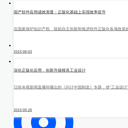
中望三维几何
国产软件应用成效渐显：正版化基础上实现效率提升
建模内核
更多
在国家保护知识产权、鼓励自主创新和推进软件正版化各项政策的
3D One
教学实训软件
CAD/CAM/CAE软件教育版
博超产
品
隆迪产品
第三方应用
解决方案
2015-06-03
行业解决方案
深化正版化应用，创新升级模具工业设计
日前央视新闻直播间播出的《问计中国制造》专题，使“工业设计”
2015-05-26