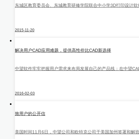
东城区教育委员会、东城教育研修学院联合中小学3D打印设计软件3
中望地理信息CAD
2015-11-20
中望Plant
解决用户CAD应用难题，提供高性价比CAD新选择
中望软件牢牢把握用户需求来布局发展自己的产品线：在中望CA
NEW
中望CAD个人版
2016-02-03
中望3D+
设计/仿真/制造/协同一体化
致用户的公开信
美国时间11月6日，中望公司和欧特克公司于美国加州签署和解协议