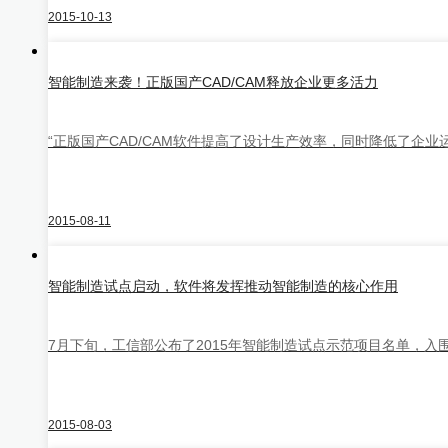
中望仿真
2015-10-13
智能制造来袭！正版国产CAD/CAM释放企业更多活力
“正版国产CAD/CAM软件提高了设计生产效率，同时降低了企
中望CAM
2015-08-11
智能制造试点启动，软件将发挥推动智能制造的核心作用
7月下旬，工信部公布了2015年智能制造试点示范项目名单，入
中望Teammate
查看全部产品
2015-08-03
购买咨询