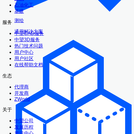
石油化工
基建
测绘
服务
通用解决方案
中望CAD服务
中望3D服务
热门技术问题
用户中心
用户社区
在线帮助文档
生态
代理商
开发商
ZWorld
关于
中望公司
发展历程
资讯中心