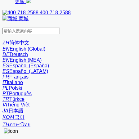
更多
400-718-2588
商城
ZH
简体中文
EN
English (Global)
DE
Deutsch
EN
English (MEA)
ES
Español (España)
ES
Español (LATAM)
FR
Français
IT
Italiano
PL
Polski
PT
Português
TR
Türkçe
VI
Tiếng Việt
JA
日本語
KO
한국어
TH
ภาษาไทย