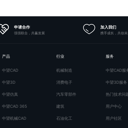
申请合作
加入我们
强强联合，共赢发展
携手成长，共创未
产品
行业
服务
中望CAD
机械制造
中望CAD服
中望3D
消费电子
中望3D服务
中望仿真
汽车零部件
热门技术问
中望CAD 365
建筑
用户中心
中望机械CAD
石油化工
用户社区